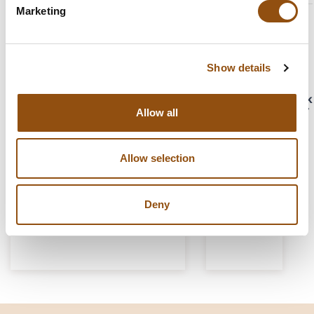
Marketing
10
/
10
OKRA
Grote aantallen
vzw
Zeer goede
We leveren zowel in kleine
Show details
service!
als grote aantallen.
Allow all
Allow selection
Snel geleverd
Deny
Of supersnel geleverd!