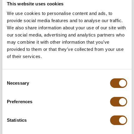
This website uses cookies
We use cookies to personalise content and ads, to
provide social media features and to analyse our traffic.
We also share information about your use of our site with
our social media, advertising and analytics partners who
may combine it with other information that you’ve
provided to them or that they’ve collected from your use
of their services.
Consent
Logo op chocolade
Necessary
Selection
30 jaar ervaring..
Dé
uitvinders van
logo's op chocolade
Preferences
Statistics
9.4
/
869
10
reviews