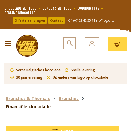
CHOCOLADE MET LOGO
BONBONS MET LOGO
LOGOBONBONS
RECLAME CHOCOLADE
Offerte aanvragen
Contact
+31 (0)162 42 35 71
info@logochoc.nl
Verse Belgische Chocolade
Snelle levering
30 jaar ervaring
Uitvinders
van logo op chocolade
Branches & Thema's
Branches
Financiële chocolade