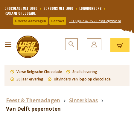
CHOCOLADE MET LOGO
BONBONS MET LOGO
LOGOBONBONS
RECLAME CHOCOLADE
Offerte aanvragen
Contact
+31 (0)162 42 35 71
info@logochoc.nl
Verse Belgische Chocolade
Snelle levering
30 jaar ervaring
Uitvinders
van logo op chocolade
Feest & Themadagen
Sinterklaas
Van Delft pepernoten