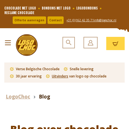
CHOCOLADE MET LOGO
BONBONS MET LOGO
LOGOBONBONS
RECLAME CHOCOLADE
Offerte aanvragen
Contact
+31 (0)162 42 35 71
info@logochoc.nl
Verse Belgische Chocolade
Snelle levering
30 jaar ervaring
Uitvinders
van logo op chocolade
LogoChoc
Blog