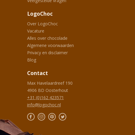
Veelgestelde vragen
LogoChoc
Over LogoChoc
Vacature
Alles over chocolade
Algemene voorwaarden
Privacy en disclaimer
Blog
Contact
Max Havelaardreef 190
4906 BD
Oosterhout
+31 (0)162 423571
info@logochoc.nl