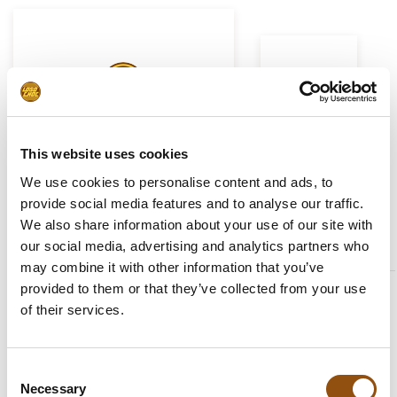
Logo op chocolade
This website uses cookies
30 jaar ervaring..
Dé
uitvinders van
We use cookies to personalise content and ads, to
logo's op chocolade
provide social media features and to analyse our traffic.
We also share information about your use of our site with
9.4
/
869
our social media, advertising and analytics partners who
10
reviews
may combine it with other information that you’ve
provided to them or that they’ve collected from your use
10
/
10
Barbara
of their services.
Kraakman /
Grote aantallen
Nafinco
We hebben
We leveren zowel in kleine
Consent
paaseitjes besteld
als grote aantallen.
Necessary
Selection
bij LogoChoc en