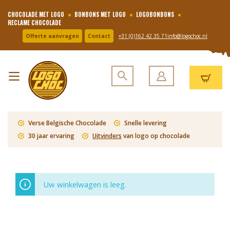
CHOCOLADE MET LOGO
BONBONS MET LOGO
LOGOBONBONS
RECLAME CHOCOLADE
Offerte aanvragen
Contact
+31 (0)162 42 35 71
info@logochoc.nl
Verse Belgische Chocolade
Snelle levering
30 jaar ervaring
Uitvinders
van logo op chocolade
Uw winkelwagen is leeg.