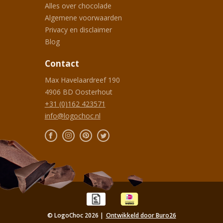
Alles over chocolade
Algemene voorwaarden
Privacy en disclaimer
Blog
Contact
Max Havelaardreef 190
4906 BD
Oosterhout
+31 (0)162 423571
info@logochoc.nl
© LogoChoc 2026 |
Ontwikkeld door Buro26