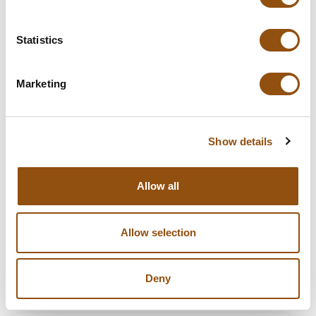
Chocolade tablet met hamer
Statistics
€36.10
Marketing
Show details
Allow all
Allow selection
Biobeker Klus - Gereedschap Chocolade
€4.15
Deny