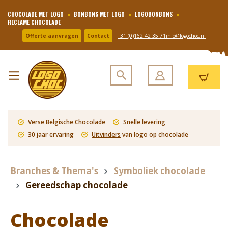
CHOCOLADE MET LOGO
BONBONS MET LOGO
LOGOBONBONS
RECLAME CHOCOLADE
Offerte aanvragen
Contact
+31 (0)162 42 35 71
info@logochoc.nl
Verse Belgische Chocolade
Snelle levering
30 jaar ervaring
Uitvinders
van logo op chocolade
Branches & Thema's
Symboliek chocolade
Gereedschap chocolade
Chocolade