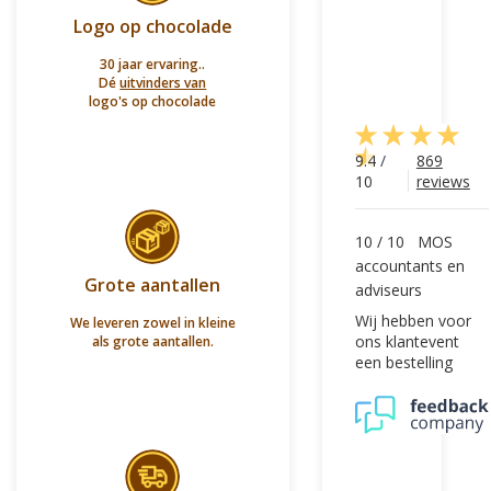
Logo op chocolade
30 jaar ervaring..
Dé
uitvinders van
logo's op chocolade
9.4
/
869
10
reviews
10
/
10
MOS
accountants en
Grote aantallen
adviseurs
Wij hebben voor
We leveren zowel in kleine
ons klantevent
als grote aantallen.
een bestelling
geplaatst van
biobekers gevuld
met chocolaatjes
in de vorm van
gereedschap, en
zijn hier zeer