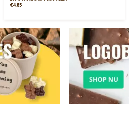
€4.85