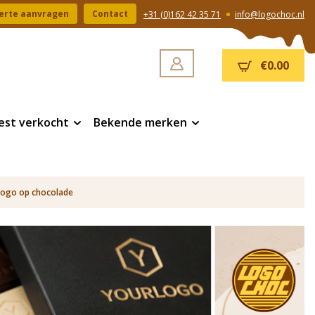
erte aanvragen
Contact
+31 (0)162 42 35 71
info@logochoc.nl
€0.00
est verkocht
Bekende merken
logo op chocolade