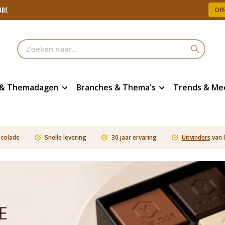
Off
ADE
 & Themadagen
Branches & Thema's
Trends & Me
ocolade
Snelle levering
30 jaar ervaring
Uitvinders
van 