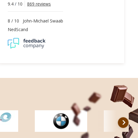
9.4
/
10
869 reviews
8
/
10
John-Michael Swaab
NedScand