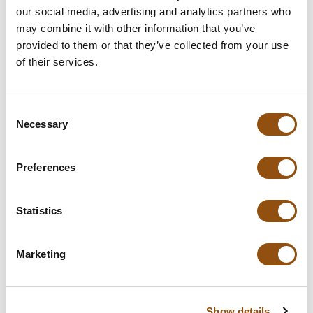
de winkelwagen.
our social media, advertising and analytics partners who
may combine it with other information that you’ve
provided to them or that they’ve collected from your use
of their services.
Specificaties
Verpakking
Geschenkdoos met venster
Consent
Necessary
Selection
Afmetingen:
195 x 140 x 25 mm
Gewicht:
150 gram
Preferences
Levertijd:
8 dagen
, of in overleg
Statistics
Smaak chocolade:
Melk
, Puur
Marketing
Logo plaatsing:
Op de chocolade en/of op de
verpakking
Extra info:
Laagste prijsgarantie op dit
Show details