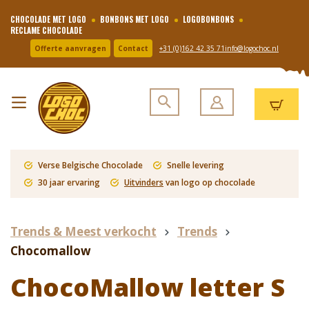
CHOCOLADE MET LOGO
BONBONS MET LOGO
LOGOBONBONS
RECLAME CHOCOLADE
Offerte aanvragen
Contact
+31 (0)162 42 35 71
info@logochoc.nl
Verse Belgische Chocolade
Snelle levering
30 jaar ervaring
Uitvinders
van logo op chocolade
Trends & Meest verkocht
Trends
Chocomallow
ChocoMallow letter S