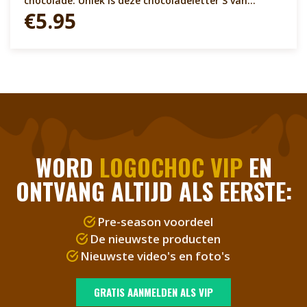
chocolade. Uniek is deze chocoladeletter S van
ChocoMallow. De letter heeft het formaat van een
€5.95
grote chocoladeletter en kan dus voor een verrassing
zorgen. De letter is licht door de mallow vulling maar
heeft een fantastische smaak. Geef eens iets anders
deze Sinterklaas en kies voor de ChocoMallow letter
S.
WORD
LOGOCHOC VIP
EN
ONTVANG ALTIJD ALS EERSTE:
Pre-season voordeel
De nieuwste producten
Nieuwste video's en foto's
GRATIS AANMELDEN ALS VIP