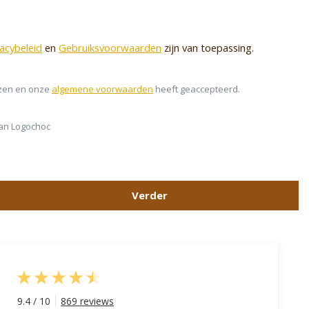
vacybeleid
en
Gebruiksvoorwaarden
zijn van toepassing.
zen en onze
algemene voorwaarden
heeft geaccepteerd.
van Logochoc
Verder
9.4
/
10
869 reviews