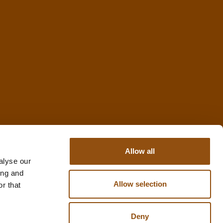
Allow all
alyse our
ing and
Allow selection
r that
Deny