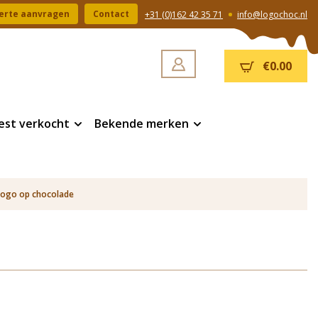
erte aanvragen
Contact
+31 (0)162 42 35 71
info@logochoc.nl
€0.00
est verkocht
Bekende merken
logo op chocolade