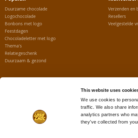
Duurzame chocolade
Verzenden en 
Logochocolade
Resellers
Bonbons met logo
Veelgestelde v
Feestdagen
Chocoladeletter met logo
Thema's
Relatiegeschenk
Duurzaam & gezond
Contact
This website uses cookie
Max Havelaardreef 190
4906 BD
Oosterhout
We use cookies to personal
+31 (0)162 423571
traffic. We also share info
info@logochoc.nl
analytics partners who may
they’ve collected from your