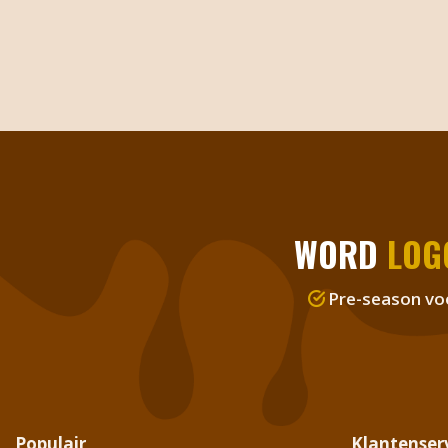
WORD
LOG
Pre-season vo
Populair
Klantenser