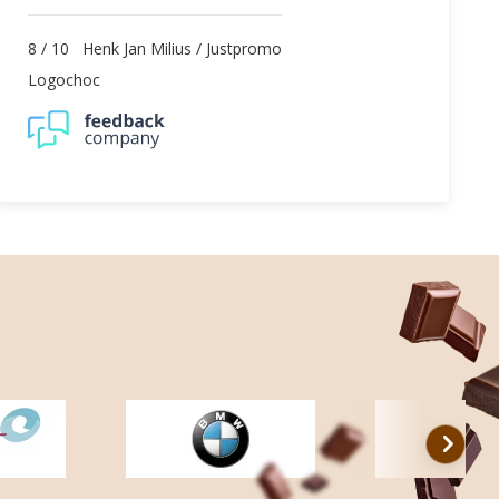
8
/
10
Henk Jan Milius / Justpromo
Logochoc