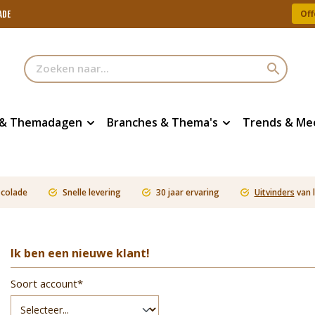
Off
ADE
 & Themadagen
Branches & Thema's
Trends & Me
ocolade
Snelle levering
30 jaar ervaring
Uitvinders
van 
Ik ben een nieuwe klant!
Soort account*