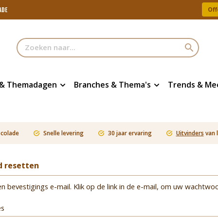
Off
ADE
 & Themadagen
Branches & Thema's
Trends & Me
ocolade
Snelle levering
30 jaar ervaring
Uitvinders
van 
 resetten
en bevestigings e-mail. Klik op de link in de e-mail, om uw wachtwoo
es