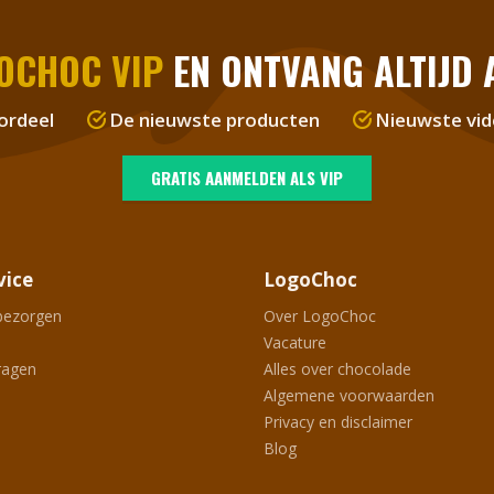
OCHOC VIP
EN ONTVANG ALTIJD A
ordeel
De nieuwste producten
Nieuwste vid
GRATIS AANMELDEN ALS VIP
vice
LogoChoc
bezorgen
Over LogoChoc
Vacature
ragen
Alles over chocolade
Algemene voorwaarden
Privacy en disclaimer
Blog