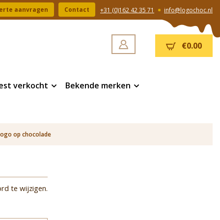
erte aanvragen
Contact
+31 (0)162 42 35 71
info@logochoc.nl
€0.00
est verkocht
Bekende merken
logo op chocolade
rd te wijzigen.