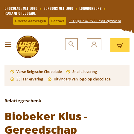
CHOCOLADE MET LOGO
BONBONS MET LOGO
LOGOBONBONS
RECLAME CHOCOLADE
Offerte aanvragen
Contact
+31 (0)162 42 35 71
info@logochoc.nl
Verse Belgische Chocolade
Snelle levering
30 jaar ervaring
Uitvinders
van logo op chocolade
Relatiegeschenk
Biobeker Klus -
Gereedschap