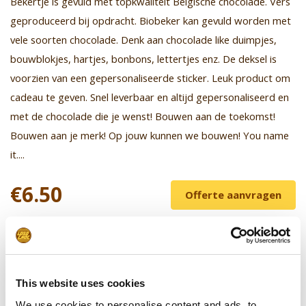
Bekertje is gevuld met topkwaliteit Belgische chocolade. Vers
geproduceerd bij opdracht. Biobeker kan gevuld worden met
vele soorten chocolade. Denk aan chocolade like duimpjes,
bouwblokjes, hartjes, bonbons, lettertjes enz. De deksel is
voorzien van een gepersonaliseerde sticker. Leuk product om
cadeau te geven. Snel leverbaar en altijd gepersonaliseerd en
met de chocolade die je wenst! Bouwen aan de toekomst!
Bouwen aan je merk! Op jouw kunnen we bouwen! You name
it....
€6.50
Offerte aanvragen
Prijs excl. BTW
Leverbaar vanaf 25 stuks
This website uses cookies
Kortingen bij grotere oplages
We use cookies to personalise content and ads, to