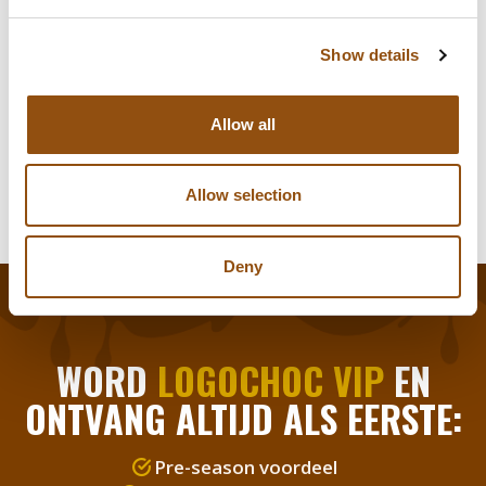
Smaak chocolade:
Melk
, Puur
, Wit
Logo plaatsing:
Op de verpakking
Show details
Allergie-info:
Melk, kan sporen bevatten van
Allow all
noten en gluten
Allow selection
Deny
WORD
LOGOCHOC VIP
EN
ONTVANG ALTIJD ALS EERSTE:
Pre-season voordeel