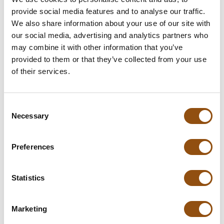
tot 100 stuks
€6.50
provide social media features and to analyse our traffic.
tot 250 stuks
€6.34
-2%
We also share information about your use of our site with
tot 500 stuks
€6.18
-5%
our social media, advertising and analytics partners who
vanaf 501 stuks
€6.00
-8%
may combine it with other information that you’ve
provided to them or that they’ve collected from your use
of their services.
In winkelwagentje
Consent
Necessary
Selection
Specificaties
Preferences
Verpakking
Biobeker
Statistics
Gewicht:
200 gram
Levertijd:
14 dagen
, of in overleg
Marketing