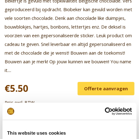
Bekertje is gevuld met topkwaliteit Belgische chocolade. Vers
geproduceerd bij opdracht. Biobeker kan gevuld worden met
vele soorten chocolade. Denk aan chocolade like duimpjes,
bouwblokjes, hartjes, bonbons, lettertjes enz. De deksel is
voorzien van een gepersonaliseerde sticker. Leuk product om
cadeau te geven. Snel leverbaar en altijd gepersonaliseerd en
met de chocolade die je wenst! Bouwen aan de toekomst!
Bouwen aan je merk! Op jouw kunnen we bouwen! You name
it....
€5.50
Offerte aanvragen
Prijs excl. BTW
Leverbaar vanaf 25 stuks
Kortingen bij grotere oplages
This website uses cookies