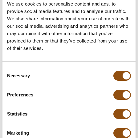
tot 100 stuks
€5.50
We use cookies to personalise content and ads, to
tot 250 stuks
€4.75
-14%
provide social media features and to analyse our traffic.
tot 500 stuks
€4.45
-19%
We also share information about your use of our site with
our social media, advertising and analytics partners who
vanaf 501 stuks
€4.15
-25%
may combine it with other information that you’ve
provided to them or that they’ve collected from your use
of their services.
In winkelwagentje
Consent
Necessary
Selection
Specificaties
Preferences
Verpakking
Biobeker
Gewicht:
125 gram
Statistics
Levertijd:
14 dagen
, of in overleg
Marketing