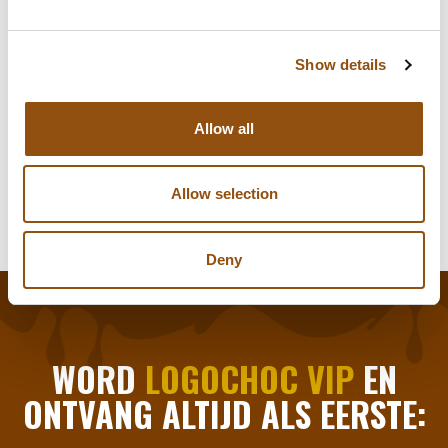
Smaak chocolade:
Melk
, Puur
, Wit
Logo plaatsing:
Op de chocolade en/of op de
Show details
verpakking
Allergie-info:
Melk, kan sporen bevatten van
Allow all
noten en gluten
Allow selection
Deny
WORD
LOGOCHOC VIP
EN
ONTVANG ALTIJD ALS EERSTE: