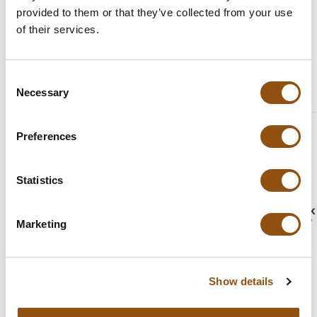
30 jaar ervaring..
provided to them or that they’ve collected from your use
Dé
uitvinders van
logo's op chocolade
of their services.
Consent
9.4
/
869
Necessary
10
reviews
Selection
10
/
10
Karin -
Preferences
Grote aantallen
BusinessCenter/
Brivec
We leveren zowel in kleine
Statistics
als grote aantallen.
10
Marketing
Show details
Snel geleverd