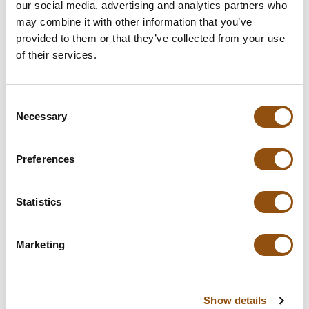
our social media, advertising and analytics partners who
may combine it with other information that you’ve
provided to them or that they’ve collected from your use
of their services.
Specificaties
Verpakking
Blisterdoosje
Consent
Necessary
Selection
Afmetingen:
100 x 35 x 20 mm
Gewicht:
20 gram
Preferences
Levertijd:
5 dagen
, of in overleg
Statistics
Smaak chocolade:
Melk
, Puur
, Wit
Marketing
Logo plaatsing:
Op de verpakking
Allergie-info:
Melk, kan sporen bevatten van
noten en gluten
Show details