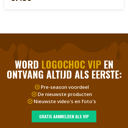
banderol. Ook is het doosje goed verstuurbaar per
post. Bedankt! | Je bent een topper! | Goed
gedaan! | Gewoon een lekker cadeautje
WORD
LOGOCHOC VIP
EN
ONTVANG ALTIJD ALS EERSTE:
Pre-season voordeel
De nieuwste producten
Nieuwste video's en foto's
GRATIS AANMELDEN ALS VIP