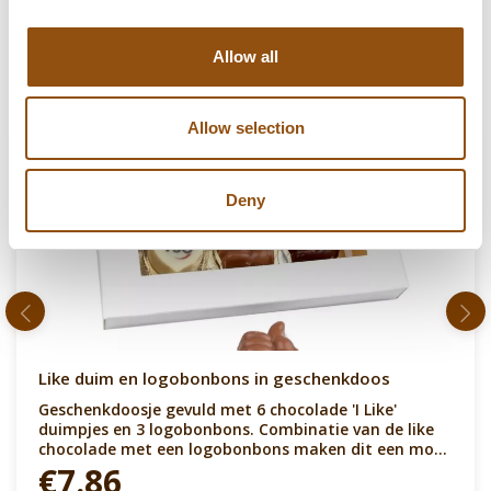
Allow all
Up-sells
Allow selection
Deny
Like duim en logobonbons in geschenkdoos
Geschenkdoosje gevuld met 6 chocolade 'I Like'
duimpjes en 3 logobonbons. Combinatie van de like
chocolade met een logobonbons maken dit een mooi
en exclusief cadeau. In de smaken melk, puur en wit.
€7.86
Doosje kunnen we personaliseren met een bedrukte