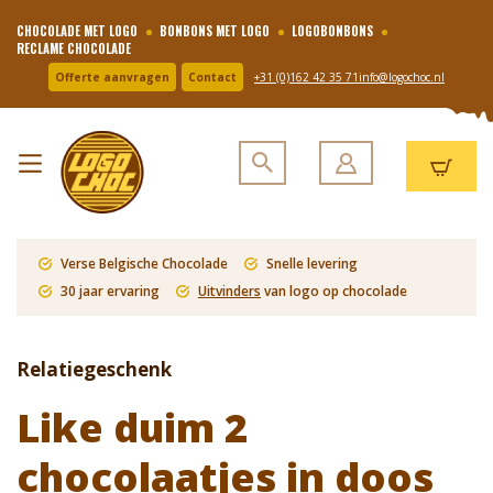
CHOCOLADE MET LOGO
BONBONS MET LOGO
LOGOBONBONS
RECLAME CHOCOLADE
Offerte aanvragen
Contact
+31 (0)162 42 35 71
info@logochoc.nl
Verse Belgische Chocolade
Snelle levering
30 jaar ervaring
Uitvinders
van logo op chocolade
Relatiegeschenk
Like duim 2
chocolaatjes in doos