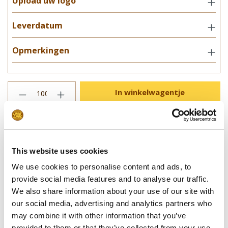
Upload uw logo
Leverdatum
Opmerkingen
In winkelwagentje
**Uiteindelijke prijzen kunnen afwijken door mogelijke hercalculaties in
de winkelwagen.
This website uses cookies
We use cookies to personalise content and ads, to
Specificaties
provide social media features and to analyse our traffic.
We also share information about your use of our site with
our social media, advertising and analytics partners who
Verpakking
Biologisch afbreekbaar karton
may combine it with other information that you’ve
Afmetingen:
60 x 60 x 60 mm
provided to them or that they’ve collected from your use