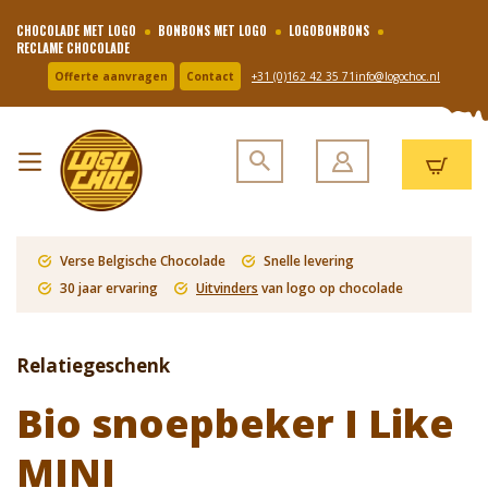
CHOCOLADE MET LOGO
BONBONS MET LOGO
LOGOBONBONS
RECLAME CHOCOLADE
Offerte aanvragen
Contact
+31 (0)162 42 35 71
info@logochoc.nl
Verse Belgische Chocolade
Snelle levering
30 jaar ervaring
Uitvinders
van logo op chocolade
Relatiegeschenk
Bio snoepbeker I Like
MINI