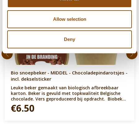
Allow selection
Deny
Bio snoepbeker - MIDDEL - Chocoladepindarotsjes -
incl. dekselsticker
Leuke beker gemaakt van biologisch afbreekbaar
karton. Beker is gevuld met topkwaliteit Belgische
chocolade. Vers geproduceerd bij opdracht. Biobeker
kan gevuld worden met vele soorten chocolade. Denk
€6.50
aan chocolade pindarotsjes, like duimpjes,
bouwblokjes, hartjes, bonbons, lettertjes enz. enz. De
deksel is voorzien van een gepersonaliseerde sticker.
Leuk product om cadeau te geven. Snel leverbaar en
altijd gepersonaliseerd en met de chocolade die je
wenst!