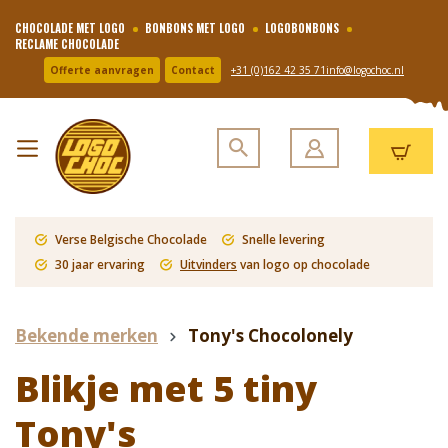
CHOCOLADE MET LOGO
BONBONS MET LOGO
LOGOBONBONS
RECLAME CHOCOLADE
Offerte aanvragen
Contact
+31 (0)162 42 35 71
info@logochoc.nl
Verse Belgische Chocolade
Snelle levering
30 jaar ervaring
Uitvinders
van logo op chocolade
Bekende merken
Tony's Chocolonely
Blikje met 5 tiny
Tony's