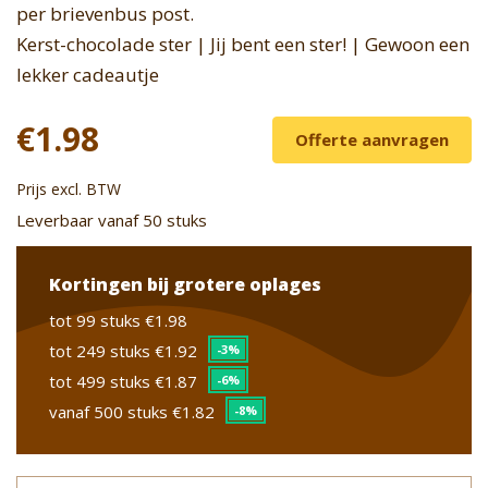
per brievenbus post.
Kerst-chocolade ster | Jij bent een ster! | Gewoon een
lekker cadeautje
€1.98
Offerte aanvragen
Prijs excl. BTW
Leverbaar vanaf 50 stuks
Kortingen bij grotere oplages
tot 99 stuks
€1.98
tot 249 stuks
€1.92
-3%
tot 499 stuks
€1.87
-6%
vanaf 500 stuks
€1.82
-8%