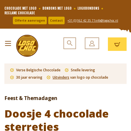
CHOCOLADE MET LOGO
BONBONS MET LOGO
LOGOBONBONS
RECLAME CHOCOLADE
Offerte aanvragen
Contact
+31 (0)162 42 35 71
info@logochoc.nl
Verse Belgische Chocolade
Snelle levering
30 jaar ervaring
Uitvinders
van logo op chocolade
Feest & Themadagen
Doosje 4 chocolade
sterretjes