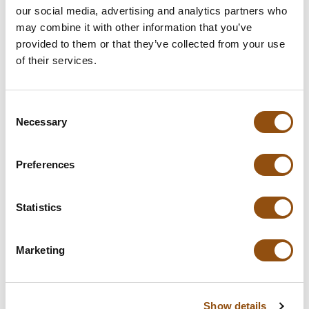
our social media, advertising and analytics partners who
Specificaties
may combine it with other information that you’ve
provided to them or that they’ve collected from your use
Verpakking
Geschenkdoosje
of their services.
Afmetingen:
85 x 90 x 15 mm
Consent
Gewicht:
40 gram
Necessary
Selection
Levertijd:
5 dagen
, of in overleg
Preferences
Smaak chocolade:
Melk
Statistics
Logo plaatsing:
Op de verpakking
Allergie-info:
Melk, kan sporen bevatten van
Marketing
noten en gluten
Extra info:
Laagste prijsgarantie op dit
Show details
product!