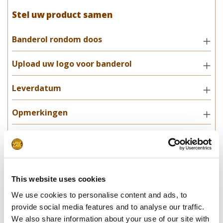
Stel uw product samen
Banderol rondom doos
Upload uw logo voor banderol
Leverdatum
Opmerkingen
In winkelwagentje
This website uses cookies
**Uiteindelijke prijzen kunnen afwijken door mogelijke hercalculaties in
de winkelwagen.
We use cookies to personalise content and ads, to
provide social media features and to analyse our traffic.
We also share information about your use of our site with