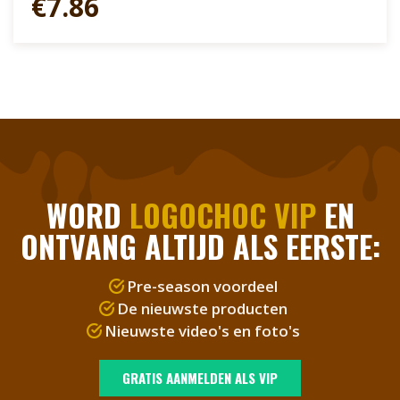
€7.86
Doosje kunnen we personaliseren met een bedrukte
banderol. Ook is het doosje goed verstuurbaar per
post. Bedankt! | Je bent een topper! | Goed
gedaan! | Gewoon een lekker cadeautje
WORD
LOGOCHOC VIP
EN
ONTVANG ALTIJD ALS EERSTE:
Pre-season voordeel
De nieuwste producten
Nieuwste video's en foto's
GRATIS AANMELDEN ALS VIP