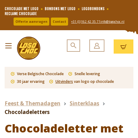
CHOCOLADE MET LOGO
BONBONS MET LOGO
LOGOBONBONS
RECLAME CHOCOLADE
Offerte aanvragen
Contact
+31 (0)162 42 35 71
info@logochoc.nl
Verse Belgische Chocolade
Snelle levering
30 jaar ervaring
Uitvinders
van logo op chocolade
Feest & Themadagen
Sinterklaas
Chocoladeletters
Chocoladeletter met