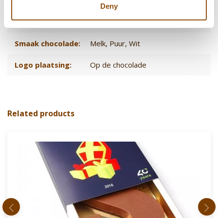
Levertijd
3 - 4 dagen
Deny
Levertijd:
21 dagen
, of in overleg
Smaak chocolade:
Melk
, Puur
, Wit
Logo plaatsing:
Op de chocolade
Related products