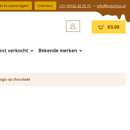
erte aanvragen
Contact
+31 (0)162 42 35 71
info@logochoc.nl
€0.00
est verkocht
Bekende merken
logo op chocolade