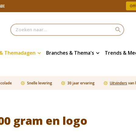
Off
ADE
 & Themadagen
Branches & Thema's
Trends & Me
ocolade
Snelle levering
30 jaar ervaring
Uitvinders
van 
s
00 gram en logo