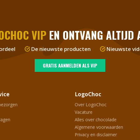
OCHOC VIP
EN ONTVANG ALTIJD A
ordeel
De nieuwste producten
Nieuwste vid
GRATIS AANMELDEN ALS VIP
vice
LogoChoc
bezorgen
Over LogoChoc
Vacature
ragen
Alles over chocolade
Algemene voorwaarden
Privacy en disclaimer