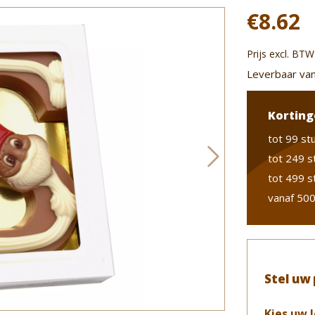
€8.62
Prijs excl. BTW
Leverbaar van
Korting
tot 99 st
tot 249 s
tot 499 s
vanaf 500
Stel uw
Kies uw 