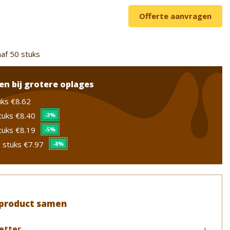
Offerte aanvragen
af 50 stuks
en bij grotere oplages
uks
€8.62
tuks
€8.40
-3%
tuks
€8.19
-5%
 stuks
€7.97
-8%
 product samen
letter