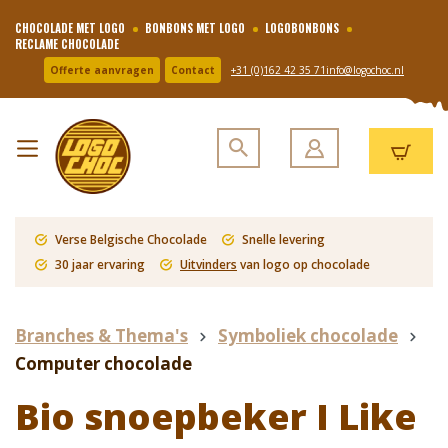
CHOCOLADE MET LOGO
BONBONS MET LOGO
LOGOBONBONS
RECLAME CHOCOLADE
Offerte aanvragen
Contact
+31 (0)162 42 35 71
info@logochoc.nl
Verse Belgische Chocolade
Snelle levering
30 jaar ervaring
Uitvinders
van logo op chocolade
Branches & Thema's
Symboliek chocolade
Computer chocolade
Bio snoepbeker I Like