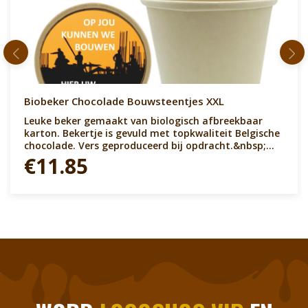
Biobeker Chocolade Bouwsteentjes XXL
Leuke beker gemaakt van biologisch afbreekbaar
karton. Bekertje is gevuld met topkwaliteit Belgische
chocolade. Vers geproduceerd bij opdracht.&nbsp;
Biobeker kan gevuld worden met vele soorten
€11.85
chocolade. Denk aan chocolade like duimpjes,
bouwblokjes, hartjes, bonbons, lettertjes enz. De
deksel is voorzien van een gepersonaliseerde sticker.
Leuk product om cadeau te geven. Snel leverbaar en
altijd gepersonaliseerd en met de chocolade die je
wenst!&nbsp;&nbsp;Bouwen aan de toekomst!
Bouwen aan je merk! Op jouw kunnen we bouwen!
You name it....