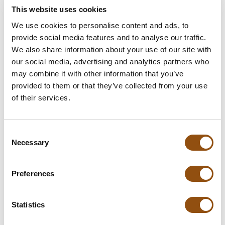
Opmerkingen
This website uses cookies
We use cookies to personalise content and ads, to
provide social media features and to analyse our traffic.
In winkelwagentje
We also share information about your use of our site with
our social media, advertising and analytics partners who
may combine it with other information that you’ve
**Uiteindelijke prijzen kunnen afwijken door mogelijke hercalculaties in
provided to them or that they’ve collected from your use
de winkelwagen.
of their services.
Specificaties
Consent
Necessary
Selection
Verpakking
Biobeker
Preferences
Afmetingen:
100 x 100 x 110 mm
Gewicht:
300 gram
Statistics
Levertijd:
5 dagen
, of in overleg