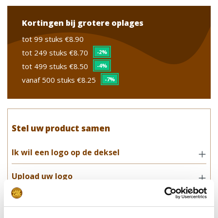
Kortingen bij grotere oplages
tot 99 stuks
€8.90
tot 249 stuks
€8.70
-2%
tot 499 stuks
€8.50
-4%
vanaf 500 stuks
€8.25
-7%
Stel uw product samen
Ik wil een logo op de deksel
Upload uw logo
Leverdatum