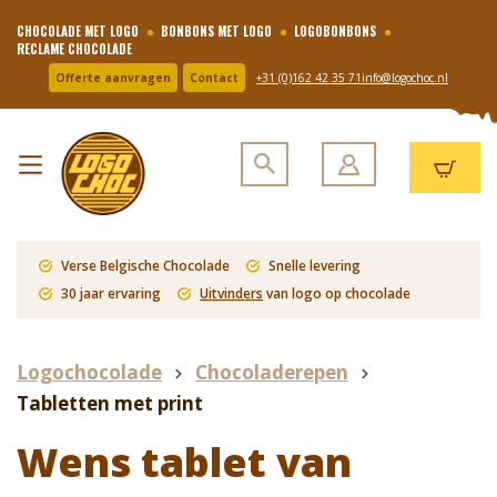
CHOCOLADE MET LOGO
BONBONS MET LOGO
LOGOBONBONS
RECLAME CHOCOLADE
Offerte aanvragen
Contact
+31 (0)162 42 35 71
info@logochoc.nl
Verse Belgische Chocolade
Snelle levering
30 jaar ervaring
Uitvinders
van logo op chocolade
Logochocolade
Chocoladerepen
Tabletten met print
Wens tablet van