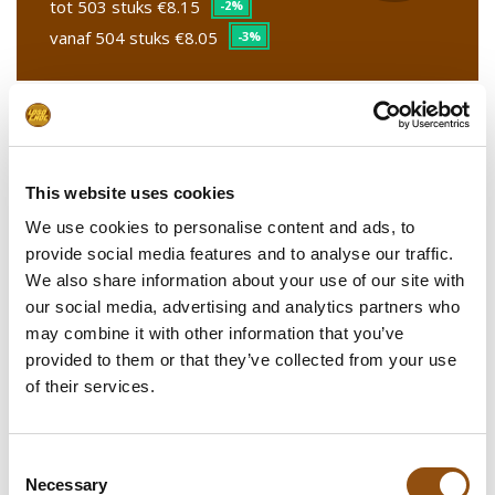
tot 503 stuks
€8.15
-2%
vanaf 504 stuks
€8.05
-3%
Stel uw product samen
This website uses cookies
Upload uw logo
We use cookies to personalise content and ads, to
provide social media features and to analyse our traffic.
Smaakcombinaties
We also share information about your use of our site with
our social media, advertising and analytics partners who
Banderol rondom doos
may combine it with other information that you’ve
provided to them or that they’ve collected from your use
Upload uw logo voor banderol
(+€0.70)**
of their services.
Leverdatum
Consent
Opmerkingen
Necessary
Selection