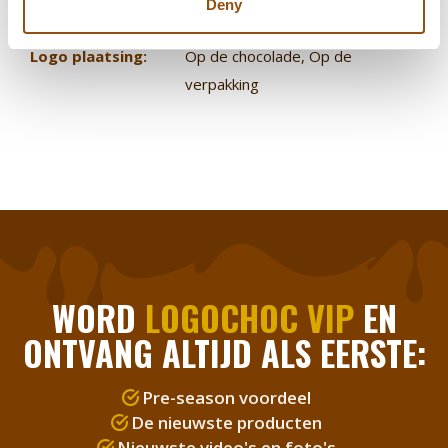
Deny
Smaak chocolade:
Melk
Logo plaatsing:
Op de chocolade
, Op de
verpakking
WORD
LOGOCHOC VIP
EN
ONTVANG ALTIJD ALS EERSTE:
Pre-season voordeel
De nieuwste producten
Nieuwste video's en foto's