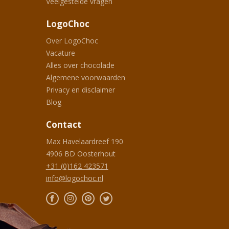
Veelgestelde vragen
LogoChoc
Over LogoChoc
Vacature
Alles over chocolade
Algemene voorwaarden
Privacy en disclaimer
Blog
Contact
Max Havelaardreef 190
4906 BD
Oosterhout
+31 (0)162 423571
info@logochoc.nl