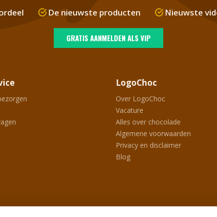
ordeel
De nieuwste producten
Nieuwste vid
GRATIS AANMELDEN ALS VIP
vice
LogoChoc
bezorgen
Over LogoChoc
Vacature
ragen
Alles over chocolade
Algemene voorwaarden
Privacy en disclaimer
Blog