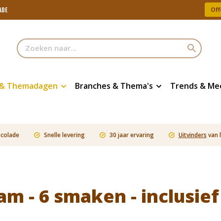
Off
ADE
 & Themadagen
Branches & Thema's
Trends & Me
ocolade
Snelle levering
30 jaar ervaring
Uitvinders
van 
ram - 6 smaken - inclusie