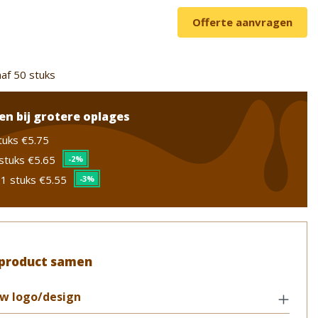
Offerte aanvragen
af 50 stuks
en bij grotere oplages
tuks
€5.75
stuks
€5.65
-2%
1 stuks
€5.55
-3%
 product samen
w logo/design