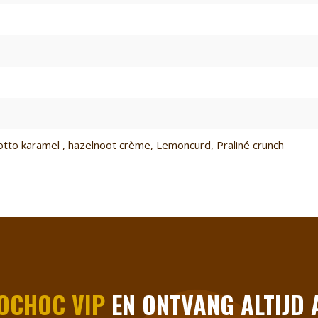
cotto karamel
, hazelnoot crème
, Lemoncurd
, Praliné crunch
OCHOC VIP
EN ONTVANG ALTIJD A