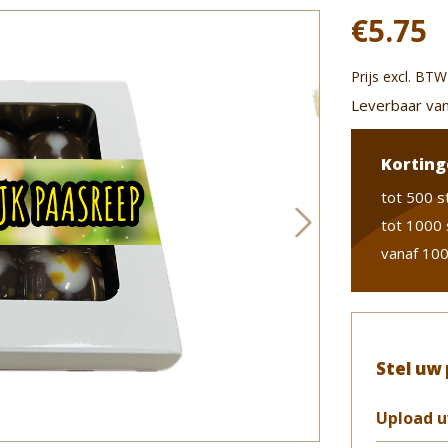
€5.75
Prijs excl. BTW
Leverbaar van
Korting
tot 500 s
tot 1000 
vanaf 100
Stel uw
Upload u