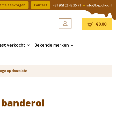
erte aanvragen
Contact
+31 (0)162 42 35 71
info@logochoc.nl
€0.00
est verkocht
Bekende merken
logo op chocolade
f banderol