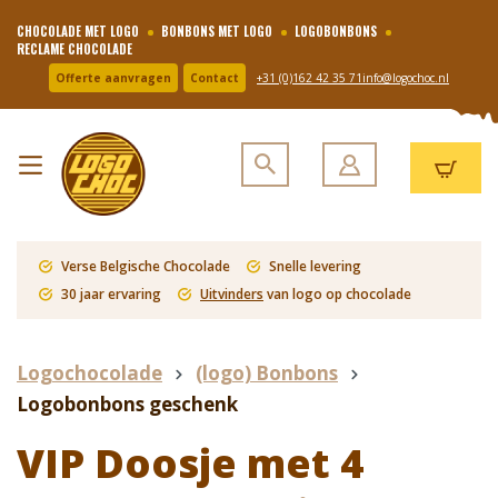
CHOCOLADE MET LOGO
BONBONS MET LOGO
LOGOBONBONS
RECLAME CHOCOLADE
Offerte aanvragen
Contact
+31 (0)162 42 35 71
info@logochoc.nl
Verse Belgische Chocolade
Snelle levering
30 jaar ervaring
Uitvinders
van logo op chocolade
Logochocolade
(logo) Bonbons
Logobonbons geschenk
VIP Doosje met 4