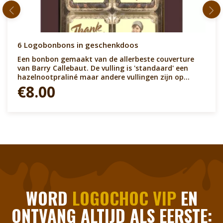
6 Logobonbons in geschenkdoos
Een bonbon gemaakt van de allerbeste couverture
van Barry Callebaut. De vulling is 'standaard' een
hazelnootpraliné maar andere vullingen zijn op
aanvraag mogelijk. De logobonbons leveren wij in de
€8.00
smaken melk, puur en wit. Ze hebben een witte
toplaag voor de full colour bedrukking. Elke
bedrukking is mogelijk, logo's, teksten, foto's, QR-
codes, noem maar op.&nbsp;&nbsp;Al onze chocolade
voldoet aan de hoogste kwaliteitseisen. De smaak is
subliem en zult u zeker verrassen.
WORD
LOGOCHOC VIP
EN
ONTVANG ALTIJD ALS EERSTE: