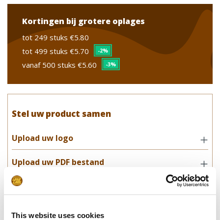
Kortingen bij grotere oplages
tot 249 stuks
€5.80
tot 499 stuks
€5.70
-2%
vanaf 500 stuks
€5.60
-3%
Stel uw product samen
Upload uw logo
Upload uw PDF bestand
Smaakcombinaties
Opmerkingen, speciale wensen,
This website uses cookies
leverdatum