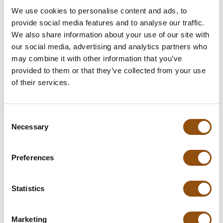
We use cookies to personalise content and ads, to
provide social media features and to analyse our traffic.
We also share information about your use of our site with
In winkelwagentje
our social media, advertising and analytics partners who
may combine it with other information that you’ve
**Uiteindelijke prijzen kunnen afwijken door mogelijke hercalculaties in
provided to them or that they’ve collected from your use
de winkelwagen.
of their services.
Consent
Specificaties
Necessary
Selection
Verpakking
Luxe geschenkdoos
Preferences
Afmetingen:
75 x 75 x 29 mm
Statistics
Gewicht:
60 gram
Levertijd:
10 dagen
, of in overleg
Marketing