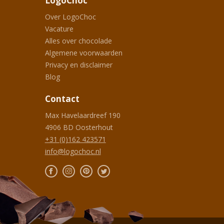
LogoChoc
Over LogoChoc
Vacature
Alles over chocolade
Algemene voorwaarden
Privacy en disclaimer
Blog
Contact
Max Havelaardreef 190
4906 BD
Oosterhout
+31 (0)162 423571
info@logochoc.nl