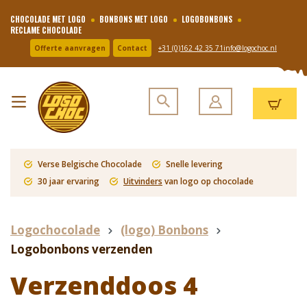
CHOCOLADE MET LOGO
BONBONS MET LOGO
LOGOBONBONS
RECLAME CHOCOLADE
Offerte aanvragen
Contact
+31 (0)162 42 35 71
info@logochoc.nl
Verse Belgische Chocolade
Snelle levering
30 jaar ervaring
Uitvinders
van logo op chocolade
Logochocolade
(logo) Bonbons
Logobonbons verzenden
Verzenddoos 4