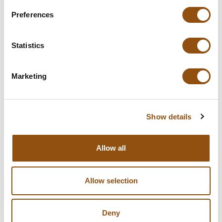
In winkelwagentje
Preferences
**Uiteindelijke prijzen kunnen afwijken door mogelijke hercalculaties in
de winkelwagen.
Statistics
Marketing
Specificaties
Verpakking
Brievenbusdoosje
Show details
Gewicht:
70 gram
Allow all
Levertijd:
8 dagen
, of in overleg
Smaak chocolade:
Melk
, Puur
, Wit
Allow selection
Logo plaatsing:
Op de chocolade
Deny
Allergie-info:
Melk, noten