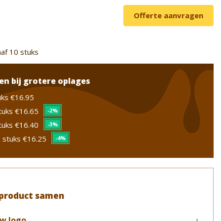
Offerte aanvragen
af 10 stuks
en bij grotere oplages
uks
€16.95
tuks
€16.65
-2%
tuks
€16.40
-3%
 stuks
€16.25
-4%
 product samen
w logo