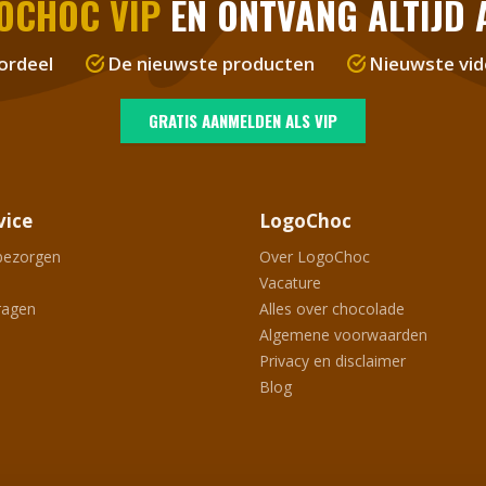
OCHOC VIP
EN ONTVANG ALTIJD A
ordeel
De nieuwste producten
Nieuwste vid
GRATIS AANMELDEN ALS VIP
vice
LogoChoc
bezorgen
Over LogoChoc
Vacature
ragen
Alles over chocolade
Algemene voorwaarden
Privacy en disclaimer
Blog