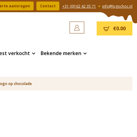
erte aanvragen
Contact
+31 (0)162 42 35 71
info@logochoc.nl
€0.00
est verkocht
Bekende merken
logo op chocolade