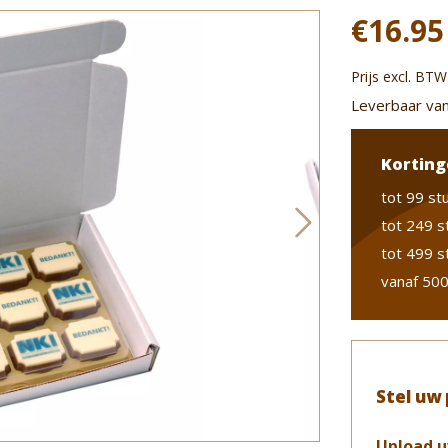
€16.95
Prijs excl. BTW
Leverbaar van
Korting
tot 99 st
tot 249 s
tot 499 s
vanaf 500
Stel uw
Upload u