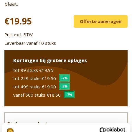
plaat.
€19.95
Offerte aanvragen
Prijs excl. BTW
Leverbaar vanaf 10 stuks
Kortingen bij grotere oplages
tot 99 stuks
€19.95
tot 249 stuks
€19.50
-2%
tot 499 stuks
€19.00
-5%
vanaf 500 stuks
€18.50
-7%
Stel uw product samen