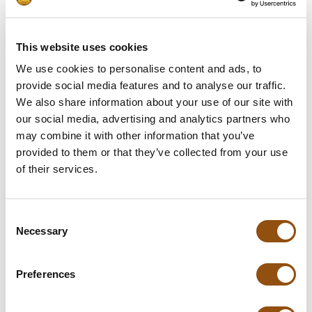
Upload uw logo
This website uses cookies
Smaakcombinaties
We use cookies to personalise content and ads, to
Leverdatum
provide social media features and to analyse our traffic.
We also share information about your use of our site with
Opmerkingen
our social media, advertising and analytics partners who
may combine it with other information that you’ve
provided to them or that they’ve collected from your use
of their services.
In winkelwagentje
**Uiteindelijke prijzen kunnen afwijken door mogelijke hercalculaties in
Consent
Necessary
de winkelwagen.
Selection
Preferences
Specificaties