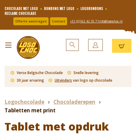
CHOCOLADE MET LOGO
BONBONS MET LOGO
LOGOBONBONS
RECLAME CHOCOLADE
Offerte aanvragen
Contact
+31 (0)162 42 35 71
info@logochoc.nl
Verse Belgische Chocolade
Snelle levering
30 jaar ervaring
Uitvinders
van logo op chocolade
Logochocolade
Chocoladerepen
Tabletten met print
Tablet met opdruk