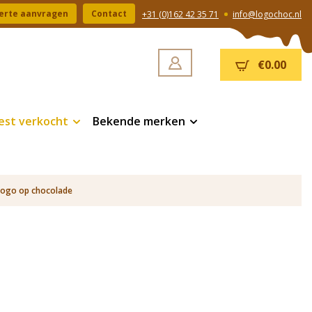
erte aanvragen
Contact
+31 (0)162 42 35 71
info@logochoc.nl
€0.00
est verkocht
Bekende merken
logo op chocolade