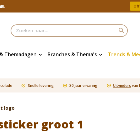
Off
ADE
 & Themadagen
Branches & Thema's
Trends & Me
ocolade
Snelle levering
30 jaar ervaring
Uitvinders
van 
t logo
ticker groot 1