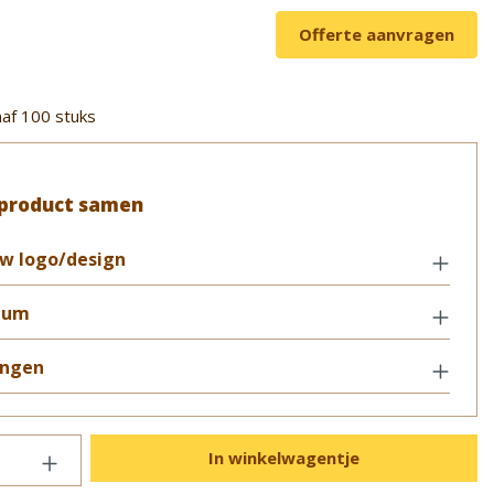
Offerte aanvragen
af 100 stuks
 product samen
w logo/design
tum
ngen
In winkelwagentje