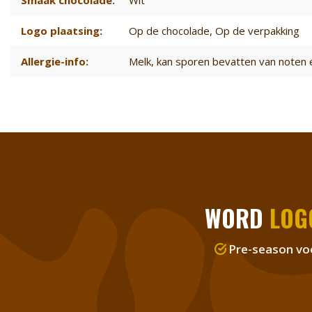
Smaak chocolade:
Wit
Logo plaatsing:
Op de chocolade
, Op de verpakking
Allergie-info:
Melk, kan sporen bevatten van noten 
WORD
LOG
Pre-season vo