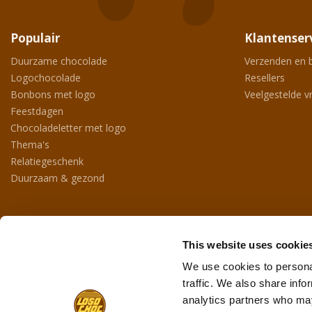
Populair
Klantenser
Duurzame chocolade
Verzenden en 
Logochocolade
Resellers
Bonbons met logo
Veelgestelde v
Feestdagen
Chocoladeletter met logo
Thema's
Relatiegeschenk
Duurzaam & gezond
Contact
This website uses cookie
Max Havelaardreef 190
4906 BD
Oosterhout
We use cookies to personal
+31 (0)162 423571
traffic. We also share info
info@logochoc.nl
analytics partners who may