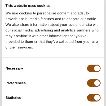
This website uses cookies
Upload uw logo/design
We use cookies to personalise content and ads, to
provide social media features and to analyse our traffic.
Leverdatum
We also share information about your use of our site with
our social media, advertising and analytics partners who
Opmerkingen
may combine it with other information that you’ve
provided to them or that they’ve collected from your use
of their services.
In winkelwagentje
Consent
**Uiteindelijke prijzen kunnen afwijken door mogelijke hercalculaties in
Necessary
Selection
de winkelwagen.
Preferences
Specificaties
Statistics
Afmetingen:
45 x 60 x 110 mm