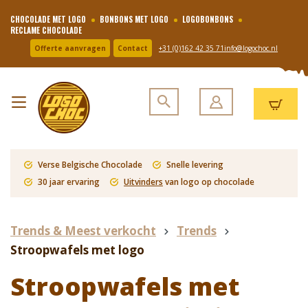
CHOCOLADE MET LOGO
BONBONS MET LOGO
LOGOBONBONS
RECLAME CHOCOLADE
Offerte aanvragen
Contact
+31 (0)162 42 35 71
info@logochoc.nl
Verse Belgische Chocolade
Snelle levering
30 jaar ervaring
Uitvinders
van logo op chocolade
Trends & Meest verkocht
Trends
Stroopwafels met logo
Stroopwafels met