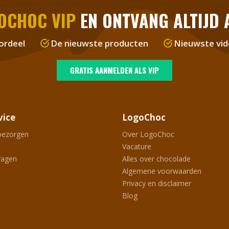
OCHOC VIP
EN ONTVANG ALTIJD A
ordeel
De nieuwste producten
Nieuwste vid
GRATIS AANMELDEN ALS VIP
vice
LogoChoc
bezorgen
Over LogoChoc
Vacature
ragen
Alles over chocolade
Algemene voorwaarden
Privacy en disclaimer
Blog