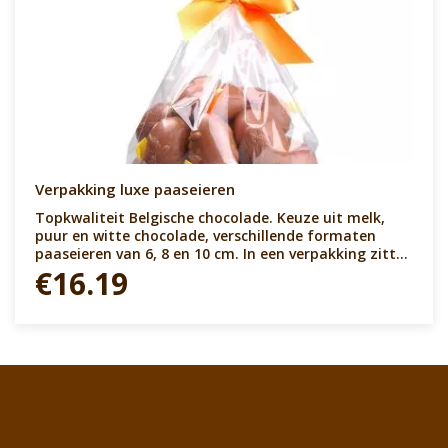
Verpakking luxe paaseieren
Topkwaliteit Belgische chocolade. Keuze uit melk,
puur en witte chocolade, verschillende formaten
paaseieren van 6, 8 en 10 cm. In een verpakking zitten
circa 15 eieren, elk ei is gevuld met kleine chocolade
€16.19
balletjes. Zeer luxe, zeer exclusief.