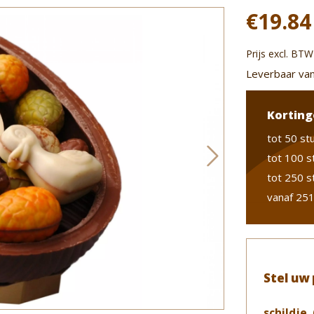
€19.84
Prijs excl. BTW
Leverbaar van
Korting
tot 50 st
tot 100 s
tot 250 s
vanaf 251
Stel uw
schildje