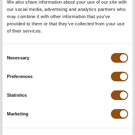
Leverdatum
We also share information about your use of our site with
our social media, advertising and analytics partners who
Opmerkingen
may combine it with other information that you’ve
provided to them or that they’ve collected from your use
of their services.
In winkelwagentje
Consent
**Uiteindelijke prijzen kunnen afwijken door mogelijke hercalculaties in
Necessary
Selection
de winkelwagen.
Preferences
Specificaties
Statistics
Levertijd:
5 dagen
Marketing
Smaak chocolade:
Melk
Logo plaatsing:
Op de verpakking