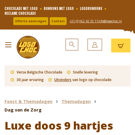
CHOCOLADE MET LOGO
BONBONS MET LOGO
LOGOBONBONS
RECLAME CHOCOLADE
Offerte aanvragen
Contact
+31 (0)162 42 35 71
info@logochoc.nl
Verse Belgische Chocolade
Snelle levering
30 jaar ervaring
Uitvinders
van logo op chocolade
Feest & Themadagen
Themadagen
Dag van de Zorg
Luxe doos 9 hartjes