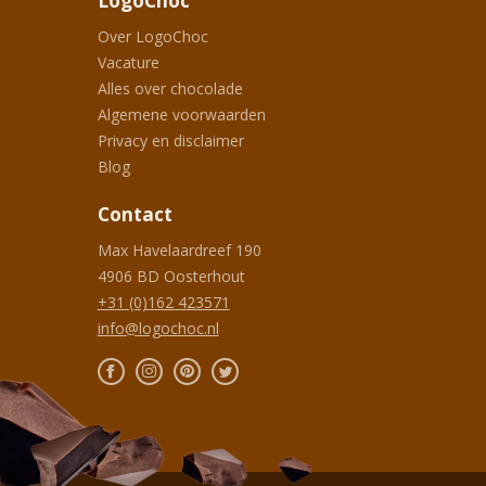
LogoChoc
Over LogoChoc
Vacature
Alles over chocolade
Algemene voorwaarden
Privacy en disclaimer
Blog
Contact
Max Havelaardreef 190
4906 BD
Oosterhout
+31 (0)162 423571
info@logochoc.nl