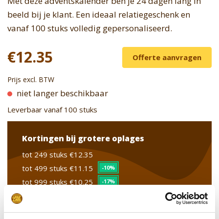
Met deze adventskalender ben je 24 dagen lang in
beeld bij je klant. Een ideaal relatiegeschenk en
vanaf 100 stuks volledig gepersonaliseerd.
€12.35
Offerte aanvragen
Prijs excl. BTW
niet langer beschikbaar
Leverbaar vanaf 100 stuks
Kortingen bij grotere oplages
tot 249 stuks
€12.35
tot 499 stuks
€11.15
-10%
tot 999 stuks
€10.25
-17%
vanaf 1000 stuks
€9.95
-19%