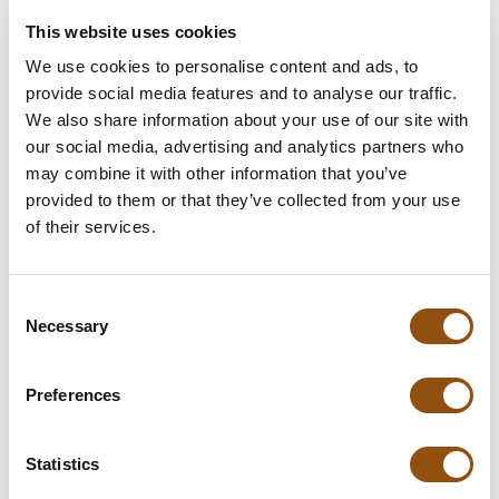
This website uses cookies
Stel uw product samen
We use cookies to personalise content and ads, to
provide social media features and to analyse our traffic.
Upload uw logo
(+€140.00)**
We also share information about your use of our site with
our social media, advertising and analytics partners who
Leverdatum
may combine it with other information that you’ve
provided to them or that they’ve collected from your use
Opmerkingen
of their services.
Consent
**Uiteindelijke prijzen kunnen afwijken door mogelijke hercalculaties in
Necessary
Selection
de winkelwagen.
Preferences
Specificaties
Statistics
Verpakking
Mooi gepersonaliseerde kalender