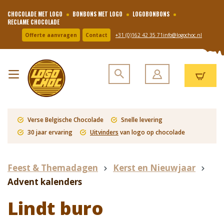
CHOCOLADE MET LOGO
BONBONS MET LOGO
LOGOBONBONS
RECLAME CHOCOLADE
Offerte aanvragen
Contact
+31 (0)162 42 35 71
info@logochoc.nl
Verse Belgische Chocolade
Snelle levering
30 jaar ervaring
Uitvinders
van logo op chocolade
Feest & Themadagen
Kerst en Nieuwjaar
Advent kalenders
Lindt buro