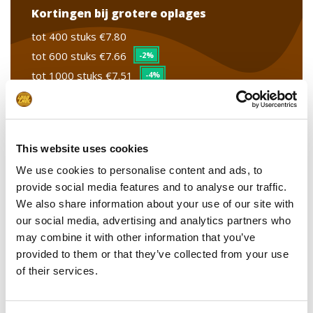
Kortingen bij grotere oplages
tot 400 stuks
€7.80
tot 600 stuks
€7.66
-2%
tot 1000 stuks
€7.51
-4%
vanaf 1001 stuks
€6.37
-18%
This website uses cookies
Stel uw product samen
We use cookies to personalise content and ads, to
provide social media features and to analyse our traffic.
Logo doormiddel van
We also share information about your use of our site with
our social media, advertising and analytics partners who
Upload uw bestand
may combine it with other information that you’ve
provided to them or that they’ve collected from your use
Leverdatum
of their services.
Opmerkingen