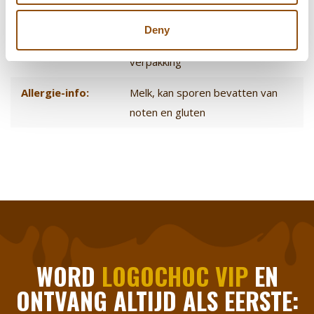
Smaak chocolade:
Melk
Deny
Logo plaatsing:
Op de chocolade en/of op de
verpakking
Allergie-info:
Melk, kan sporen bevatten van
noten en gluten
WORD
LOGOCHOC VIP
EN
ONTVANG ALTIJD ALS EERSTE: