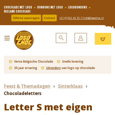
CHOCOLADE MET LOGO
BONBONS MET LOGO
LOGOBONBONS
RECLAME CHOCOLADE
Offerte aanvragen
Contact
+31 (0)162 42 35 71
info@logochoc.nl
Verse Belgische Chocolade
Snelle levering
30 jaar ervaring
Uitvinders
van logo op chocolade
Feest & Themadagen
Sinterklaas
Chocoladeletters
Letter S met eigen