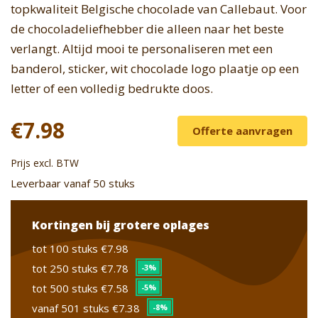
topkwaliteit Belgische chocolade van Callebaut. Voor
de chocoladeliefhebber die alleen naar het beste
verlangt. Altijd mooi te personaliseren met een
banderol, sticker, wit chocolade logo plaatje op een
letter of een volledig bedrukte doos.
€7.98
Offerte aanvragen
Prijs excl. BTW
Leverbaar vanaf 50 stuks
Kortingen bij grotere oplages
tot 100 stuks
€7.98
tot 250 stuks
€7.78
-3%
tot 500 stuks
€7.58
-5%
vanaf 501 stuks
€7.38
-8%