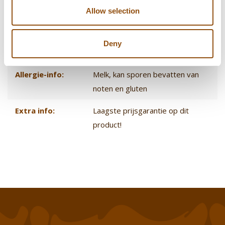
Allow selection
Smaak chocolade:
Melk
, Puur
, Wit
Logo plaatsing:
Op de chocolade
, Op de
Deny
verpakking
Allergie-info:
Melk, kan sporen bevatten van
noten en gluten
Extra info:
Laagste prijsgarantie op dit
product!