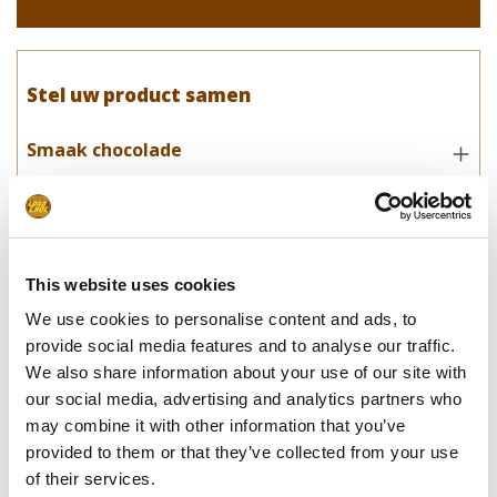
Stel uw product samen
Smaak chocolade
Wilt u een boodschap of logo bij de
letter
Kies uw boodschap bij letter
This website uses cookies
We use cookies to personalise content and ads, to
Upload uw bestand
provide social media features and to analyse our traffic.
We also share information about your use of our site with
Inpakken Sinterklaaspapier
our social media, advertising and analytics partners who
may combine it with other information that you’ve
Gewenste leverdatum
provided to them or that they’ve collected from your use
of their services.