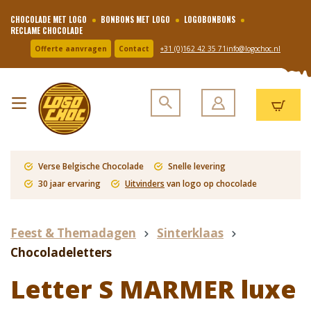
CHOCOLADE MET LOGO
BONBONS MET LOGO
LOGOBONBONS
RECLAME CHOCOLADE
Offerte aanvragen
Contact
+31 (0)162 42 35 71
info@logochoc.nl
Verse Belgische Chocolade
Snelle levering
30 jaar ervaring
Uitvinders
van logo op chocolade
Feest & Themadagen
Sinterklaas
Chocoladeletters
Letter S MARMER luxe