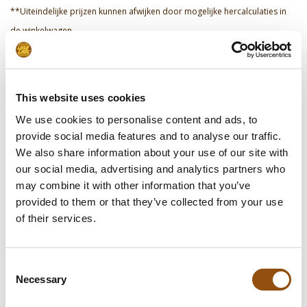
**Uiteindelijke prijzen kunnen afwijken door mogelijke hercalculaties in
de winkelwagen.
Specificaties
This website uses cookies
We use cookies to personalise content and ads, to
Verpakking
Koker
provide social media features and to analyse our traffic.
We also share information about your use of our site with
Afmetingen:
50 x 50 x 175 mm
our social media, advertising and analytics partners who
Gewicht:
175 gram
may combine it with other information that you’ve
provided to them or that they’ve collected from your use
Levertijd:
8 dagen
, of in overleg
of their services.
Smaak chocolade:
Melk
, Puur
, Wit
Consent
Logo plaatsing:
Op de verpakking
Necessary
Selection
Allergie-info:
Melk, noten