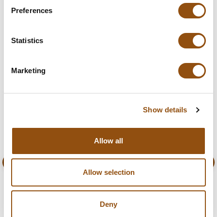
Preferences
Vulling:
Gemengde vullingen
Statistics
Ook interressant
Marketing
Show details
Allow all
Allow selection
Koker 65 gram voetballetjes
Deny
Koker gevuld met chocolade voetballetjes.