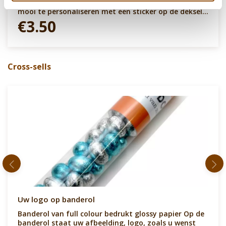
Voetballetjes gemaakt van melkchocolade. Koker is
mooi te personaliseren met een sticker op de deksel.
Breng het EK/WK voetbal onder de aandacht bij je
€3.50
klanten en/of medewerkers.
Cross-sells
Uw logo op banderol
Banderol van full colour bedrukt glossy papier Op de
banderol staat uw afbeelding, logo, zoals u wenst