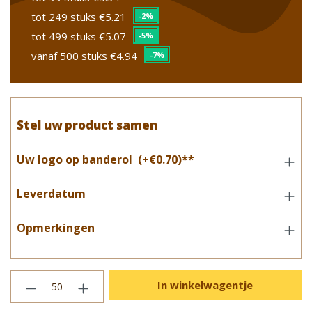
tot 249 stuks
€5.21
-2%
tot 499 stuks
€5.07
-5%
vanaf 500 stuks
€4.94
-7%
Stel uw product samen
Uw logo op banderol
(+€0.70)**
Leverdatum
Opmerkingen
In winkelwagentje