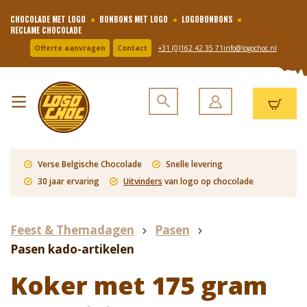
CHOCOLADE MET LOGO
BONBONS MET LOGO
LOGOBONBONS
RECLAME CHOCOLADE
Offerte aanvragen
Contact
+31 (0)162 42 35 71
info@logochoc.nl
Verse Belgische Chocolade
Snelle levering
30 jaar ervaring
Uitvinders
van logo op chocolade
Feest & Themadagen
Pasen
Pasen kado-artikelen
Koker met 175 gram