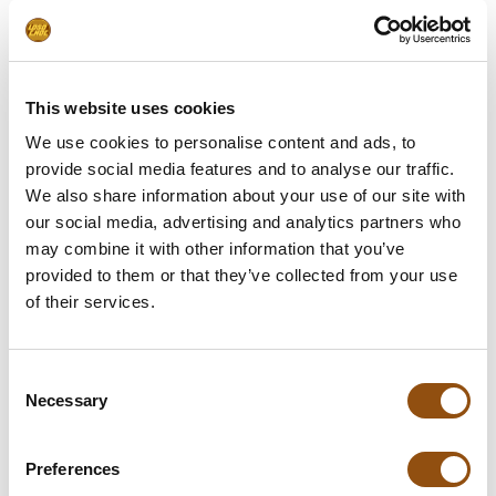
Leverbaar vanaf 100 stuks
Stel uw product samen
This website uses cookies
We use cookies to personalise content and ads, to
Upload uw logo/design
provide social media features and to analyse our traffic.
We also share information about your use of our site with
Leverdatum
our social media, advertising and analytics partners who
may combine it with other information that you’ve
Opmerkingen
provided to them or that they’ve collected from your use
of their services.
In winkelwagentje
Consent
Necessary
Selection
**Uiteindelijke prijzen kunnen afwijken door mogelijke hercalculaties in
de winkelwagen.
Preferences