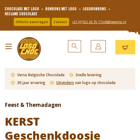
CHOCOLADE MET LOGO
BONBONS MET LOGO
LOGOBONBONS
RECLAME CHOCOLADE
Offerte aanvragen
Contact
+31 (0)162 42 35 71
info@logochoc.nl
Verse Belgische Chocolade
Snelle levering
30 jaar ervaring
Uitvinders
van logo op chocolade
Feest & Themadagen
KERST
Geschenkdoosje