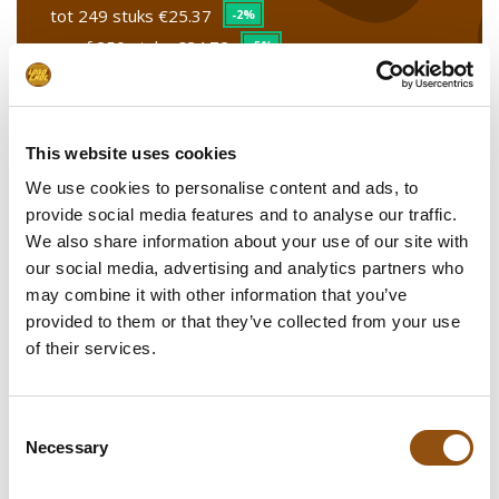
tot 249 stuks
€25.37
-2%
vanaf 250 stuks
€24.72
-5%
This website uses cookies
Stel uw product samen
We use cookies to personalise content and ads, to
Kleur doos
provide social media features and to analyse our traffic.
We also share information about your use of our site with
Kaartje toevoegen
(+€0.70)**
our social media, advertising and analytics partners who
may combine it with other information that you’ve
Leverdatum
provided to them or that they’ve collected from your use
of their services.
Opmerkingen
Consent
Necessary
Selection
In winkelwagentje