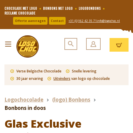
CHOCOLADE MET LOGO
BONBONS MET LOGO
LOGOBONBONS
RECLAME CHOCOLADE
Offerte aanvragen
Contact
+31 (0)162 42 35 71
info@logochoc.nl
Verse Belgische Chocolade
Snelle levering
30 jaar ervaring
Uitvinders
van logo op chocolade
Logochocolade
(logo) Bonbons
Bonbons in doos
Glas Exclusive