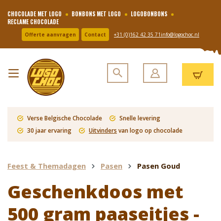
CHOCOLADE MET LOGO
BONBONS MET LOGO
LOGOBONBONS
RECLAME CHOCOLADE
Offerte aanvragen
Contact
+31 (0)162 42 35 71
info@logochoc.nl
Verse Belgische Chocolade
Snelle levering
30 jaar ervaring
Uitvinders
van logo op chocolade
Feest & Themadagen
Pasen
Pasen Goud
Geschenkdoos met
500 gram paaseitjes -