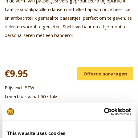
in de vorm van paaseitjes! Vers geproduceerd bij opdracht
Laat je smaakpapillen dansen met elke hap van onze heerlijke
en ambachtelijk gemaakte paaseitjes. perfect om te geven, te
delen en vooral te genieten. Snel leverbaar en altijd mooi te
personaliseren met een banderol.
€9.95
Offerte aanvragen
Prijs excl. BTW
Leverbaar vanaf 50 stuks
Stel uw product samen
Upload uw logo/design
This website uses cookies