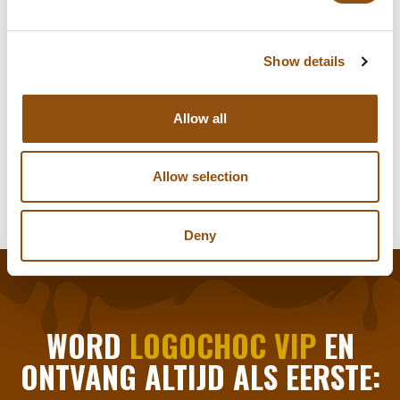
Gewicht:
500 gram
Levertijd:
5 dagen
, of in overleg
Show details
Smaak chocolade:
Melk
Allow all
Logo plaatsing:
Op de verpakking
Allow selection
Deny
WORD
LOGOCHOC VIP
EN
ONTVANG ALTIJD ALS EERSTE: