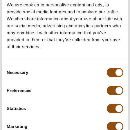
We use cookies to personalise content and ads, to
Leverdatum
provide social media features and to analyse our traffic.
We also share information about your use of our site with
Opmerkingen
our social media, advertising and analytics partners who
may combine it with other information that you’ve
provided to them or that they’ve collected from your use
In winkelwagentje
of their services.
**Uiteindelijke prijzen kunnen afwijken door mogelijke hercalculaties in
Consent
de winkelwagen.
Necessary
Selection
Preferences
Specificaties
Statistics
Verpakking
Grote geschenkdoos
Afmetingen:
230 x 175 x 25 mm
Marketing