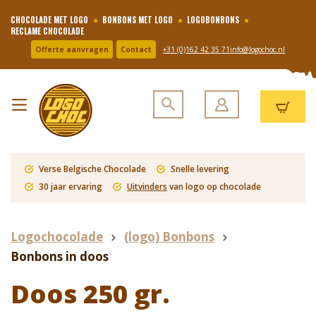
CHOCOLADE MET LOGO
BONBONS MET LOGO
LOGOBONBONS
RECLAME CHOCOLADE
Offerte aanvragen
Contact
+31 (0)162 42 35 71
info@logochoc.nl
Verse Belgische Chocolade
Snelle levering
30 jaar ervaring
Uitvinders
van logo op chocolade
Logochocolade
(logo) Bonbons
Bonbons in doos
Doos 250 gr.