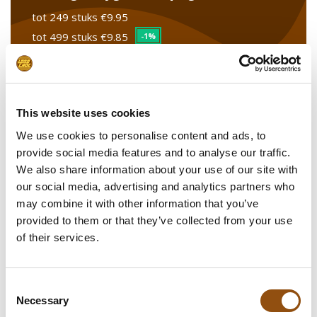
tot 249 stuks
€9.95
tot 499 stuks
€9.85
-1%
tot 999 stuks
€9.80
-2%
vanaf 1000 stuks
€9.75
-2%
This website uses cookies
We use cookies to personalise content and ads, to
Stel uw product samen
provide social media features and to analyse our traffic.
We also share information about your use of our site with
Upload uw logo/design
our social media, advertising and analytics partners who
may combine it with other information that you’ve
Leverdatum
provided to them or that they’ve collected from your use
of their services.
Opmerkingen
Consent
Necessary
Selection
In winkelwagentje