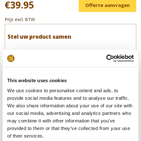
€39.95
Offerte aanvragen
Prijs excl. BTW
Stel uw product samen
Leverdatum
Opmerkingen
This website uses cookies
We use cookies to personalise content and ads, to
In winkelwagentje
provide social media features and to analyse our traffic.
We also share information about your use of our site with
**Uiteindelijke prijzen kunnen afwijken door mogelijke hercalculaties in
our social media, advertising and analytics partners who
de winkelwagen.
may combine it with other information that you’ve
provided to them or that they’ve collected from your use
of their services.