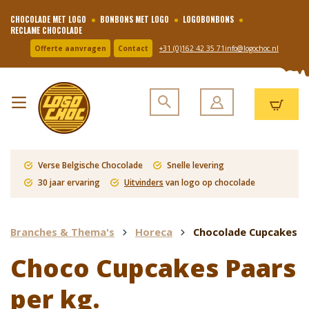
CHOCOLADE MET LOGO
BONBONS MET LOGO
LOGOBONBONS
RECLAME CHOCOLADE
Offerte aanvragen
Contact
+31 (0)162 42 35 71
info@logochoc.nl
Verse Belgische Chocolade
Snelle levering
30 jaar ervaring
Uitvinders
van logo op chocolade
Branches & Thema's
Horeca
Chocolade Cupcakes
Choco Cupcakes Paars
per kg.