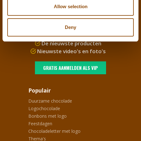
WORD
LOGOCHOC VIP
EN
Allow selection
ONTVANG ALTIJD ALS EERSTE:
Deny
Pre-season voordeel
De nieuwste producten
Nieuwste video's en foto's
GRATIS AANMELDEN ALS VIP
Populair
Duurzame chocolade
Logochocolade
Bonbons met logo
Feestdagen
Chocoladeletter met logo
Thema's