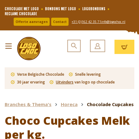
CHOCOLADE MET LOGO
BONBONS MET LOGO
LOGOBONBONS
RECLAME CHOCOLADE
Offerte aanvragen
Contact
+31 (0)162 42 35 71
info@logochoc.nl
Verse Belgische Chocolade
Snelle levering
30 jaar ervaring
Uitvinders
van logo op chocolade
Branches & Thema's
Horeca
Chocolade Cupcakes
Choco Cupcakes Melk
per kg.