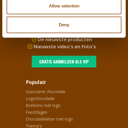
WORD
LOGOCHOC VIP
EN
Allow selection
ONTVANG ALTIJD ALS EERSTE:
Deny
Pre-season voordeel
De nieuwste producten
Nieuwste video's en foto's
GRATIS AANMELDEN ALS VIP
Populair
Duurzame chocolade
Logochocolade
Bonbons met logo
Feestdagen
Chocoladeletter met logo
Thema's