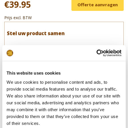
€39.95
Offerte aanvragen
Prijs excl. BTW
Stel uw product samen
Leverdatum
Opmerkingen
This website uses cookies
We use cookies to personalise content and ads, to
In winkelwagentje
provide social media features and to analyse our traffic.
We also share information about your use of our site with
**Uiteindelijke prijzen kunnen afwijken door mogelijke hercalculaties in
our social media, advertising and analytics partners who
de winkelwagen.
may combine it with other information that you’ve
provided to them or that they’ve collected from your use
of their services.