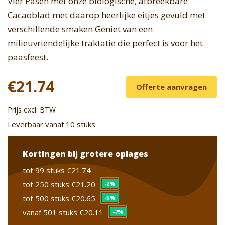
Vier Pasen met onze biologische, afbreekbare
Cacaoblad met daarop heerlijke eitjes gevuld met
verschillende smaken Geniet van een
milieuvriendelijke traktatie die perfect is voor het
paasfeest.
€21.74
Offerte aanvragen
Prijs excl. BTW
Leverbaar vanaf 10 stuks
Kortingen bij grotere oplages
tot 99 stuks
€21.74
tot 250 stuks
€21.20
-2%
tot 500 stuks
€20.65
-5%
vanaf 501 stuks
€20.11
-7%