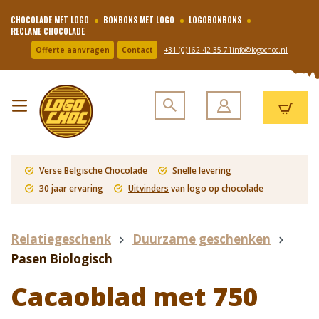
CHOCOLADE MET LOGO
BONBONS MET LOGO
LOGOBONBONS
RECLAME CHOCOLADE
Offerte aanvragen
Contact
+31 (0)162 42 35 71
info@logochoc.nl
Verse Belgische Chocolade
Snelle levering
30 jaar ervaring
Uitvinders
van logo op chocolade
Relatiegeschenk
Duurzame geschenken
Pasen Biologisch
Cacaoblad met 750