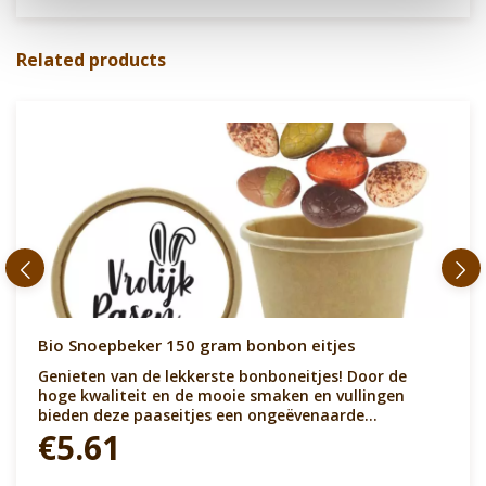
Related products
Bio Snoepbeker 150 gram bonbon eitjes
Genieten van de lekkerste bonboneitjes! Door de
hoge kwaliteit en de mooie smaken en vullingen
bieden deze paaseitjes een ongeëvenaarde
smaaksensatie. Voor de chocoladeliefhebber die
€5.61
alleen naar het beste verlangt.Te personaliseren met
een sticker op de deksel