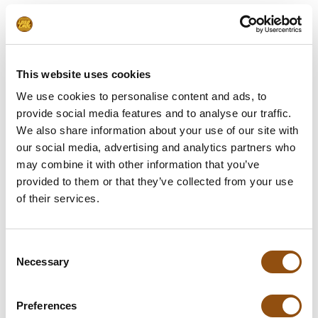
Specificaties
Verpakking
Geseald in transparante
This website uses cookies
verpakking
We use cookies to personalise content and ads, to
Afmetingen:
290 x 190 x mm
provide social media features and to analyse our traffic.
We also share information about your use of our site with
Gewicht:
750 gram
our social media, advertising and analytics partners who
may combine it with other information that you’ve
Levertijd:
8 dagen
, of in overleg
provided to them or that they’ve collected from your use
of their services.
Smaak chocolade:
Melk
, Puur
, Wit
Logo plaatsing:
Op de verpakking
Consent
Allergie-info:
Melk, noten
Necessary
Selection
Vulling:
Gemengde vullingen
Preferences