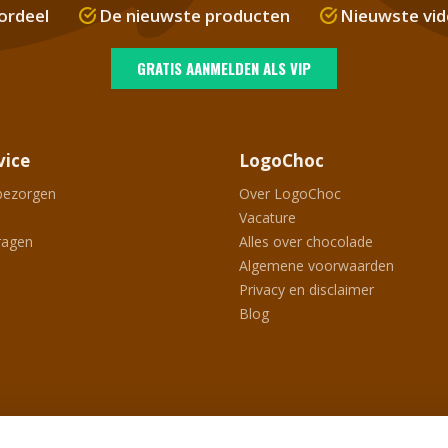
ordeel
De nieuwste producten
Nieuwste vid
GRATIS AANMELDEN ALS VIP
vice
LogoChoc
bezorgen
Over LogoChoc
Vacature
ragen
Alles over chocolade
Algemene voorwaarden
Privacy en disclaimer
Blog