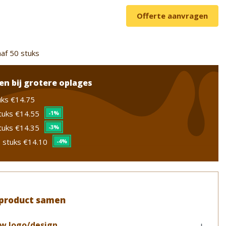
Offerte aanvragen
af 50 stuks
en bij grotere oplages
uks
€14.75
tuks
€14.55
-1%
tuks
€14.35
-3%
 stuks
€14.10
-4%
 product samen
w logo/design