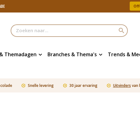
Off
ADE
 & Themadagen
Branches & Thema's
Trends & Me
ocolade
Snelle levering
30 jaar ervaring
Uitvinders
van 