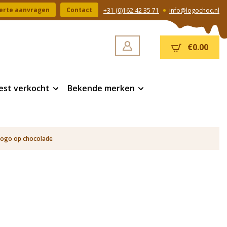
erte aanvragen
Contact
+31 (0)162 42 35 71
info@logochoc.nl
€0.00
est verkocht
Bekende merken
logo op chocolade