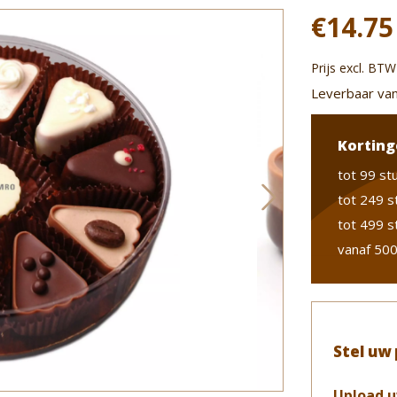
€14.75
Prijs excl. BTW
Leverbaar van
Korting
tot 99 st
tot 249 s
tot 499 s
vanaf 500
Stel uw
Upload u