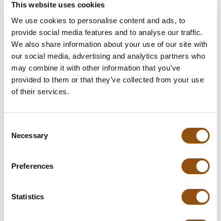
This website uses cookies
Opmerkingen
We use cookies to personalise content and ads, to
provide social media features and to analyse our traffic.
We also share information about your use of our site with
our social media, advertising and analytics partners who
In winkelwagentje
may combine it with other information that you’ve
provided to them or that they’ve collected from your use
**Uiteindelijke prijzen kunnen afwijken door mogelijke hercalculaties in
of their services.
de winkelwagen.
Consent
Necessary
Selection
Specificaties
Preferences
Verpakking
Biologisch afbreekbaar eierdoosje
Afmetingen:
95 x 65 x 45 mm
Statistics
Gewicht:
54 gram