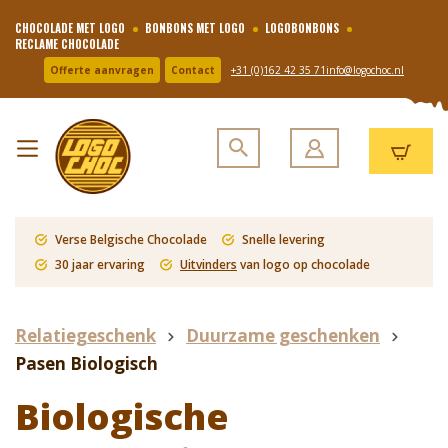
CHOCOLADE MET LOGO
BONBONS MET LOGO
LOGOBONBONS
RECLAME CHOCOLADE
Offerte aanvragen
Contact
+31 (0)162 42 35 71
info@logochoc.nl
Verse Belgische Chocolade
Snelle levering
30 jaar ervaring
Uitvinders
van logo op chocolade
Relatiegeschenk
Duurzame geschenken
Pasen Biologisch
Biologische