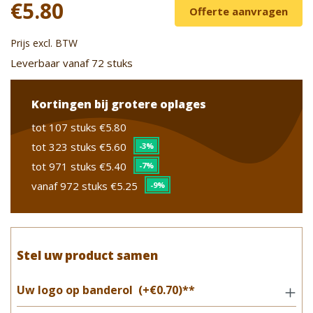
€5.80
Offerte aanvragen
Prijs excl. BTW
Leverbaar vanaf 72 stuks
Kortingen bij grotere oplages
tot 107 stuks
€5.80
tot 323 stuks
€5.60
-3%
tot 971 stuks
€5.40
-7%
vanaf 972 stuks
€5.25
-9%
Stel uw product samen
Uw logo op banderol
(+€0.70)**