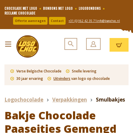
CHOCOLADE MET LOGO
BONBONS MET LOGO
LOGOBONBONS
RECLAME CHOCOLADE
Offerte aanvragen
Contact
+31 (0)162 42 35 71
info@logochoc.nl
Verse Belgische Chocolade
Snelle levering
30 jaar ervaring
Uitvinders
van logo op chocolade
Logochocolade
Verpakkingen
Smulbakjes
Bakje Chocolade
Paaseitjes Gemengd