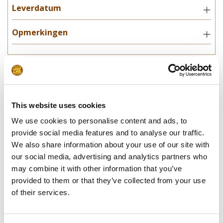
Leverdatum
Opmerkingen
In winkelwagentje
**Uiteindelijke prijzen kunnen afwijken door mogelijke hercalculaties in
This website uses cookies
de winkelwagen.
We use cookies to personalise content and ads, to
provide social media features and to analyse our traffic.
We also share information about your use of our site with
our social media, advertising and analytics partners who
Specificaties
may combine it with other information that you’ve
provided to them or that they’ve collected from your use
Afmetingen:
50 x 125 x 85 mm
of their services.
Gewicht:
175 gram