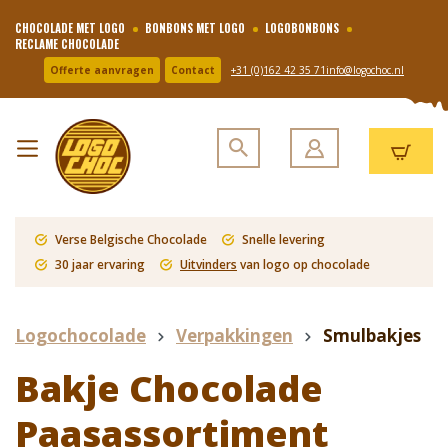
CHOCOLADE MET LOGO
BONBONS MET LOGO
LOGOBONBONS
RECLAME CHOCOLADE
Offerte aanvragen
Contact
+31 (0)162 42 35 71
info@logochoc.nl
Verse Belgische Chocolade
Snelle levering
30 jaar ervaring
Uitvinders
van logo op chocolade
Logochocolade
Verpakkingen
Smulbakjes
Bakje Chocolade
Paasassortiment