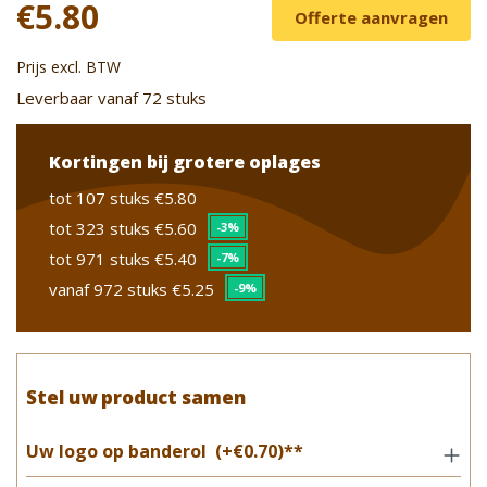
€5.80
Offerte aanvragen
Prijs excl. BTW
Leverbaar vanaf 72 stuks
Kortingen bij grotere oplages
tot 107 stuks
€5.80
tot 323 stuks
€5.60
-3%
tot 971 stuks
€5.40
-7%
vanaf 972 stuks
€5.25
-9%
Stel uw product samen
Uw logo op banderol
(+€0.70)**