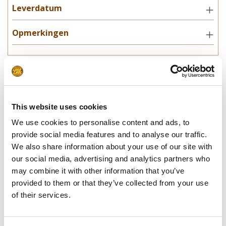
Leverdatum
Opmerkingen
In winkelwagentje
**Uiteindelijke prijzen kunnen afwijken door mogelijke hercalculaties in
This website uses cookies
de winkelwagen.
We use cookies to personalise content and ads, to
provide social media features and to analyse our traffic.
We also share information about your use of our site with
our social media, advertising and analytics partners who
Specificaties
may combine it with other information that you’ve
provided to them or that they’ve collected from your use
Afmetingen:
50 x 125 x 85 mm
of their services.
Gewicht:
175 gram