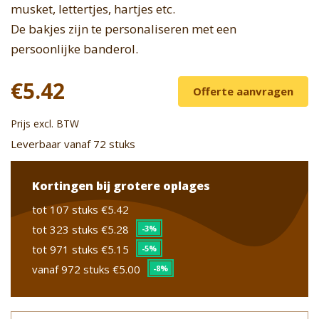
musket, lettertjes, hartjes etc.
De bakjes zijn te personaliseren met een
persoonlijke banderol.
€5.42
Offerte aanvragen
Prijs excl. BTW
Leverbaar vanaf 72 stuks
Kortingen bij grotere oplages
tot 107 stuks
€5.42
tot 323 stuks
€5.28
-3%
tot 971 stuks
€5.15
-5%
vanaf 972 stuks
€5.00
-8%