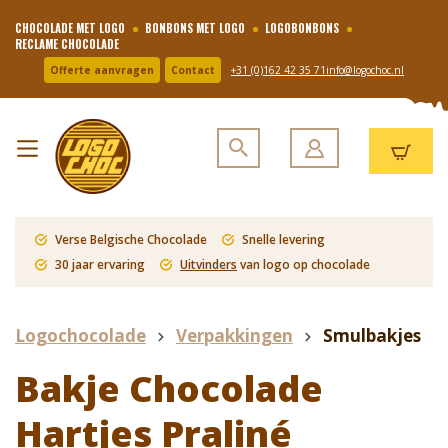
CHOCOLADE MET LOGO
BONBONS MET LOGO
LOGOBONBONS
RECLAME CHOCOLADE
Offerte aanvragen
Contact
+31 (0)162 42 35 71
info@logochoc.nl
Verse Belgische Chocolade
Snelle levering
30 jaar ervaring
Uitvinders
van logo op chocolade
Logochocolade
Verpakkingen
Smulbakjes
Bakje Chocolade
Hartjes Praliné