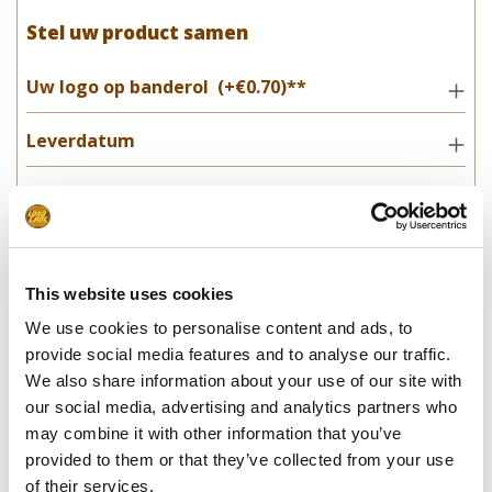
Stel uw product samen
Uw logo op banderol
(+€0.70)**
Leverdatum
Opmerkingen
In winkelwagentje
This website uses cookies
We use cookies to personalise content and ads, to
**Uiteindelijke prijzen kunnen afwijken door mogelijke hercalculaties in
provide social media features and to analyse our traffic.
de winkelwagen.
We also share information about your use of our site with
our social media, advertising and analytics partners who
may combine it with other information that you’ve
provided to them or that they’ve collected from your use
Specificaties
of their services.