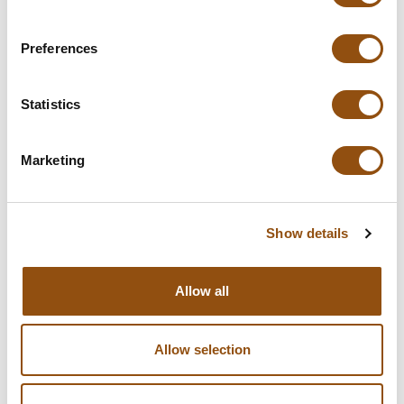
In winkelwagentje
Preferences
**Uiteindelijke prijzen kunnen afwijken door mogelijke hercalculaties in
de winkelwagen.
Statistics
Marketing
Specificaties
Verpakking
Geschenkdoosje
Show details
Afmetingen:
170 x 93 x 20 mm
Allow all
Gewicht:
60 gram
Levertijd:
10 dagen
, of in overleg
Allow selection
Smaak chocolade:
Melk
, Puur
, Wit