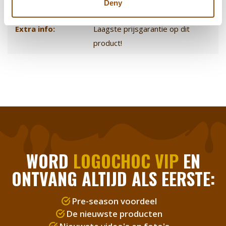
Deny
Logo plaatsing:
Op de chocolade
Extra info:
Laagste prijsgarantie op dit
product!
WORD
LOGOCHOC VIP
EN
ONTVANG ALTIJD ALS EERSTE:
Pre-season voordeel
De nieuwste producten