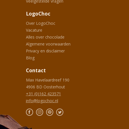
Veelgestelde vragen
LogoChoc
Over LogoChoc
Vacature
Alles over chocolade
Algemene voorwaarden
Privacy en disclaimer
Blog
Contact
Max Havelaardreef 190
4906 BD
Oosterhout
+31 (0)162 423571
info@logochoc.nl