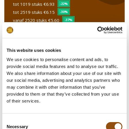
tot 1019 stuks
€6.93
-22%
tot 2519 stuks
€6.15
-30%
vanaf 2520 stuks
€5.60
-37%
Stel uw product samen
This website uses cookies
We use cookies to personalise content and ads, to
Upload uw logo
provide social media features and to analyse our traffic.
We also share information about your use of our site with
Upload uw PDF bestand
our social media, advertising and analytics partners who
may combine it with other information that you’ve
Smaakcombinaties
provided to them or that they’ve collected from your use
of their services.
Opmerkingen, speciale wensen,
leverdatum
Consent
Necessary
Selection