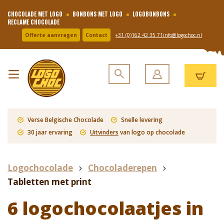
CHOCOLADE MET LOGO
BONBONS MET LOGO
LOGOBONBONS
RECLAME CHOCOLADE
Offerte aanvragen
Contact
+31 (0)162 42 35 71
info@logochoc.nl
Verse Belgische Chocolade
Snelle levering
30 jaar ervaring
Uitvinders
van logo op chocolade
Logochocolade
Chocoladerepen
Tabletten met print
6 logochocolaatjes in