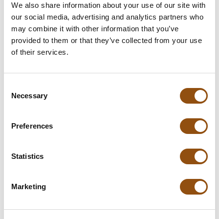
We also share information about your use of our site with
In winkelwagentje
our social media, advertising and analytics partners who
may combine it with other information that you’ve
**Uiteindelijke prijzen kunnen afwijken door mogelijke hercalculaties in
provided to them or that they’ve collected from your use
de winkelwagen.
of their services.
Consent
Specificaties
Necessary
Selection
Verpakking
In blisterdoosje
Preferences
Afmetingen:
35 x 28 x 12 mm
Statistics
Gewicht:
35 gram
Levertijd:
8 dagen
, of in overleg
Marketing
Smaak chocolade:
Melk
, Puur
, Wit