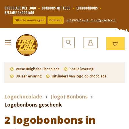
CHOCOLADE MET LOGO
BONBONS MET LOGO
LOGOBONBONS
RECLAME CHOCOLADE
Offerte aanvragen
Contact
+31 (0)162 42 35 71
info@logochoc.nl
Verse Belgische Chocolade
Snelle levering
30 jaar ervaring
Uitvinders
van logo op chocolade
Logochocolade
(logo) Bonbons
Logobonbons geschenk
2 logobonbons in