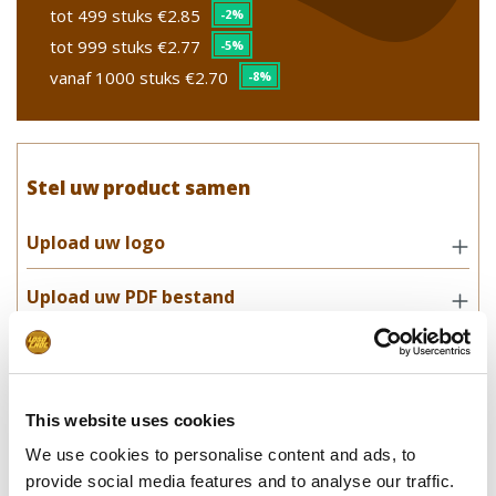
tot 499 stuks
€2.85
-2%
tot 999 stuks
€2.77
-5%
vanaf 1000 stuks
€2.70
-8%
Stel uw product samen
Upload uw logo
Upload uw PDF bestand
Smaakcombinaties
Opmerkingen, speciale wensen,
This website uses cookies
leverdatum
We use cookies to personalise content and ads, to
provide social media features and to analyse our traffic.