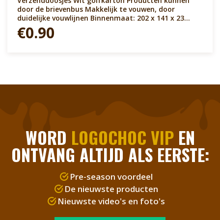
Verzenddoosjes Wit golfkarton Producten kunnen
door de brievenbus Makkelijk te vouwen, door
duidelijke vouwlijnen Binnenmaat: 202 x 141 x 23
Doosje weegt leeg ca. 40 gram Handzaam in bundels
€0.90
Op pallets aan geleverd Korte levertijd
WORD
LOGOCHOC VIP
EN
ONTVANG ALTIJD ALS EERSTE:
Pre-season voordeel
De nieuwste producten
Nieuwste video's en foto's