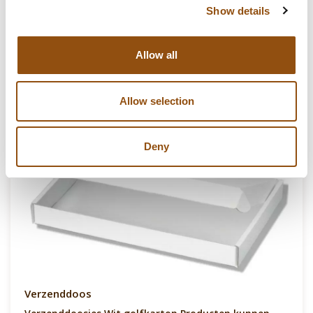
Logo plaatsing:
Op de chocolade
Show details
Allergie-info:
Melk, noten
Allow all
Allow selection
Cross-sells
Deny
Verzenddoos