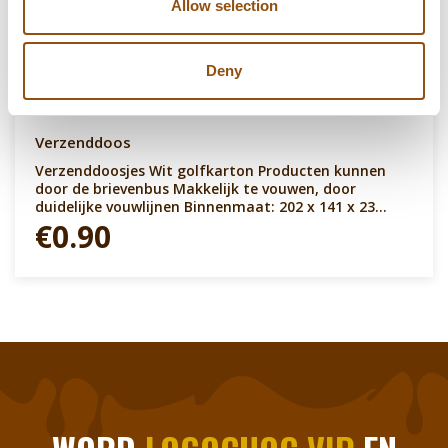
Allow selection
Deny
Verzenddoos
Verzenddoosjes Wit golfkarton Producten kunnen
door de brievenbus Makkelijk te vouwen, door
duidelijke vouwlijnen Binnenmaat: 202 x 141 x 23
Doosje weegt leeg ca. 40 gram Handzaam in bundels
€0.90
Op pallets aan geleverd Korte levertijd