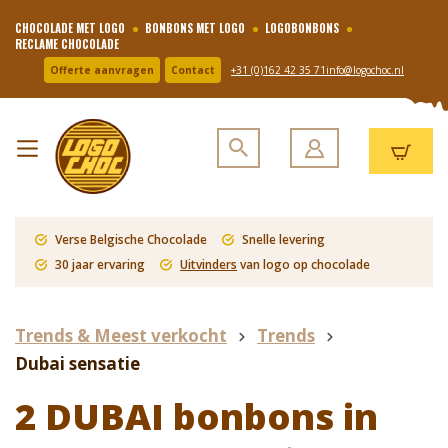
CHOCOLADE MET LOGO
BONBONS MET LOGO
LOGOBONBONS
RECLAME CHOCOLADE
Offerte aanvragen
Contact
+31 (0)162 42 35 71
info@logochoc.nl
Verse Belgische Chocolade
Snelle levering
30 jaar ervaring
Uitvinders
van logo op chocolade
Trends & Meest verkocht
Trends
Dubai sensatie
2 DUBAI bonbons in