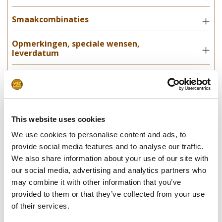
Smaakcombinaties
Opmerkingen, speciale wensen,
leverdatum
In winkelwagentje
This website uses cookies
**Uiteindelijke prijzen kunnen afwijken door mogelijke hercalculaties in
We use cookies to personalise content and ads, to
de winkelwagen.
provide social media features and to analyse our traffic.
We also share information about your use of our site with
our social media, advertising and analytics partners who
Specificaties
may combine it with other information that you’ve
provided to them or that they’ve collected from your use
Verpakking
In geschenkdoosje
of their services.